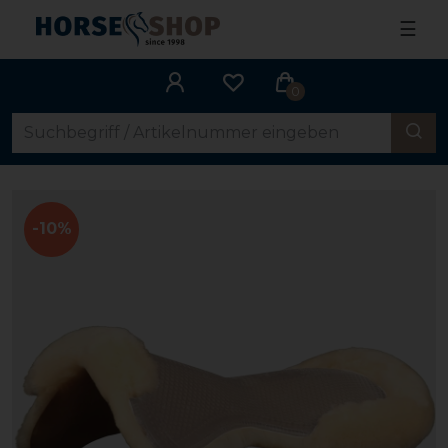
☰
0
-10%