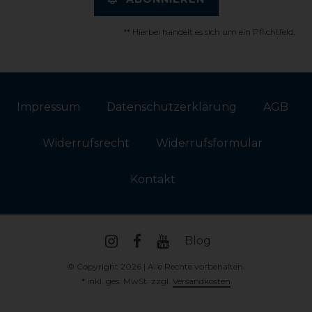
** Hierbei handelt es sich um ein Pflichtfeld.
Impressum
Daten­schutz­erklärung
AGB
Widerrufs­recht
Widerrufs­formular
Kontakt
Blog
© Copyright 2026 | Alle Rechte vorbehalten.
* inkl. ges. MwSt. zzgl.
Versandkosten