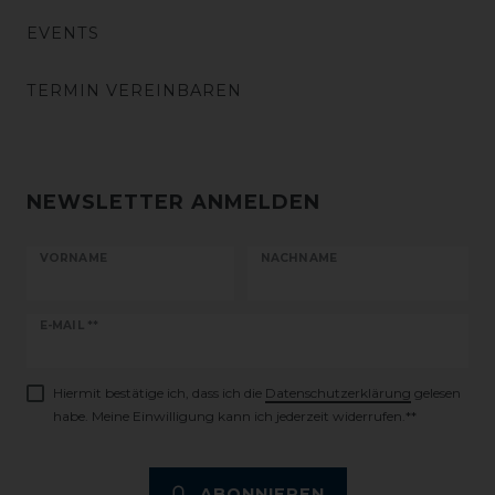
EVENTS
TERMIN VEREINBAREN
NEWSLETTER ANMELDEN
VORNAME
NACHNAME
Newsletter
E-MAIL **
Honig
Hiermit bestätige ich, dass ich die
Daten­schutz­erklärung
gelesen
habe. Meine Einwilligung kann ich jederzeit widerrufen.**
ABONNIEREN