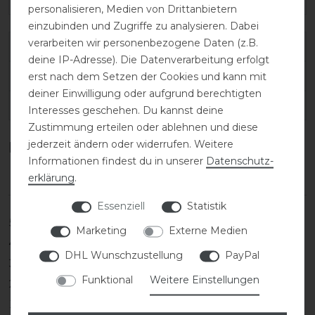
personalisieren, Medien von Drittanbietern
einzubinden und Zugriffe zu analysieren. Dabei
verarbeiten wir personenbezogene Daten (z.B.
Varianten-ID:
191337
deine IP-Adresse). Die Datenverarbeitung erfolgt
SKU:
ACA-AC187-LG-0-42
erst nach dem Setzen der Cookies und kann mit
deiner Einwilligung oder aufgrund berechtigten
EAN:
8059973131503
Interesses geschehen. Du kannst deine
Zustimmung erteilen oder ablehnen und diese
jederzeit ändern oder widerrufen. Weitere
Kundenrezensionen
(0)
Informationen findest du in unserer
Daten­schutz­
erklärung
.
Essenziell
Statistik
5
0
Marketing
Externe Medien
4
0
DHL Wunschzustellung
PayPal
3
0
Funktional
Weitere Einstellungen
2
0
1
0