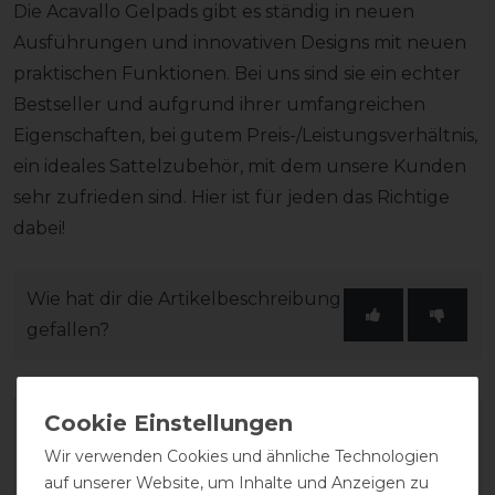
Die Acavallo Gelpads gibt es ständig in neuen
Ausführungen und innovativen Designs mit neuen
praktischen Funktionen. Bei uns sind sie ein echter
Bestseller und aufgrund ihrer umfangreichen
Eigenschaften, bei gutem Preis-/Leistungsverhältnis,
ein ideales Sattelzubehör, mit dem unsere Kunden
sehr zufrieden sind. Hier ist für jeden das Richtige
dabei!
Wie hat dir die Artikelbeschreibung
gefallen?
Wir verwenden Cookies und ähnliche Technologien
auf unserer Website, um Inhalte und Anzeigen zu