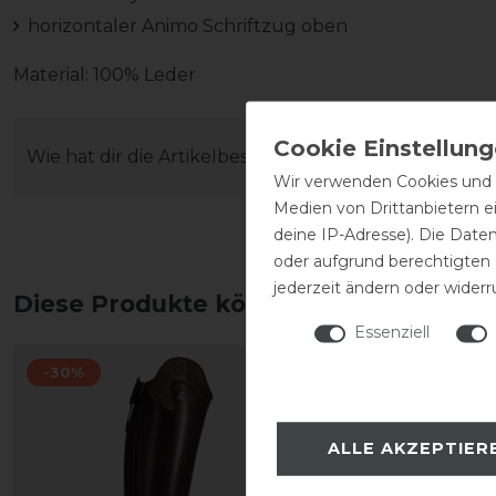
horizontaler Animo Schriftzug oben
Material: 100% Leder
Wie hat dir die Artikelbeschreibung gefallen?
Wir verwenden Cookies und ä
Medien von Drittanbietern e
deine IP-Adresse). Die Date
oder aufgrund berechtigten
jederzeit ändern oder widerr
Diese Produkte könnten dich auch int
Essenziell
-30%
-20%
ALLE AKZEPTIER