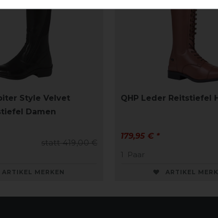
iter Style Velvet
QHP Leder Reitstiefel 
stiefel Damen
179,95 € *
statt 419,00 €
1
Paar
ARTIKEL MERKEN
ARTIKEL MER