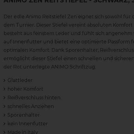
ANIMO ZEN REITSTIEFEL
- SCHWARZ, 37
Der edle Animo Reitstiefel Zen eignet sich sowohl für
dem Turnier. Dieser Stiefel vereint absoluten Komfort 
besteht aus feinstem Leder und fühlt sich angenehm w
auf Innenfutter und bietet eine optimierte Passform
optimalen Komfort. Dank Sporenhalter, Reißverschlu
ermöglicht dieser Stiefel einen schnellen und sichere
der Rot unterlegte ANIMO Schriftzug.
Glattleder
hoher Komfort
Reißverschluss hinten
schnelles Anziehen
Sporenhalter
kein Innenfutter
Made in Italy