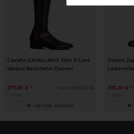
Cavallo CAVALLINUS Slim S-Line
Tonics Jup
Varano Reitstiefel Damen
Lederreit
279,30 € *
statt 399,00 €
335,20 € *
1
Paar
1
Paar
ARTIKEL MERKEN