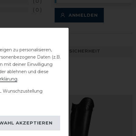
0
0
ANMELDEN
igen zu personalisieren,
DETAILS ZUR PRODUKTSICHERHEIT
personenbezogene Daten (z.B.
 mit deiner Einwilligung
der ablehnen und diese
rklärung
.
 Wunschzustellung
-30%
WAHL AKZEPTIEREN