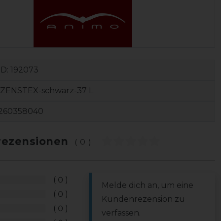
ID:
192073
AZENSTEX-schwarz-37 L
260358040
ezensionen
(0)
0
Melde dich an, um eine
0
Kundenrezension zu
0
verfassen.