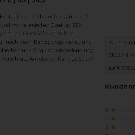
 L | 43 | 34,5
 den täglichen Gebrauch als auch auf
und mit italienischer Qualität. ZEN
eich an. Der Stiefel verzichtet
 für noch mehr Bewegungsfreiheit und
Varianten-
sslaschen und Zuglaschenverriegelung
SKU:
ANI-
n Verschluss. Am oberen Rand zeigt sich
EAN:
8059
Kundenr
5
4
3