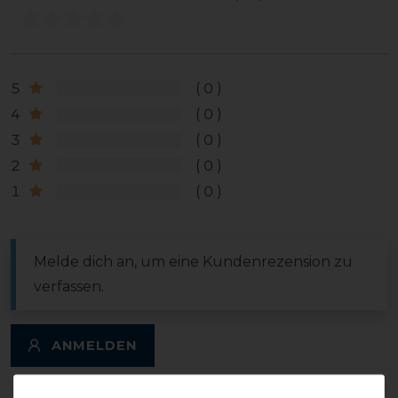
5
0
4
0
3
0
2
0
1
0
Melde dich an, um eine Kundenrezension zu
verfassen.
ANMELDEN