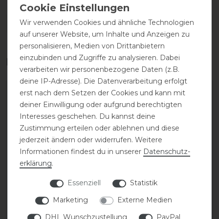
Wir verwenden Cookies und ähnliche Technologien
DETAILS ZUR PRODUKTSICHERHEIT
auf unserer Website, um Inhalte und Anzeigen zu
personalisieren, Medien von Drittanbietern
einzubinden und Zugriffe zu analysieren. Dabei
Das perfekte Zubehör für dich
verarbeiten wir personenbezogene Daten (z.B.
deine IP-Adresse). Die Datenverarbeitung erfolgt
-10%
-10%
erst nach dem Setzen der Cookies und kann mit
deiner Einwilligung oder aufgrund berechtigten
Interesses geschehen. Du kannst deine
Zustimmung erteilen oder ablehnen und diese
jederzeit ändern oder widerrufen. Weitere
Informationen findest du in unserer
Daten­schutz­
erklärung
.
Essenziell
Statistik
Ariat Fusion
Ariat Ascent
Marketing
Externe Medien
Funktionsjacke Damen
Reitleggings 1/2 Grip
Damen
DHL Wunschzustellung
PayPal