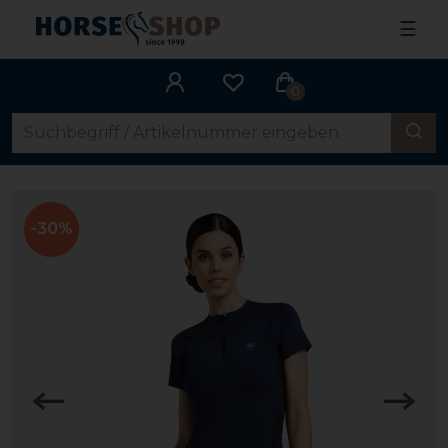
☰
0
-30%