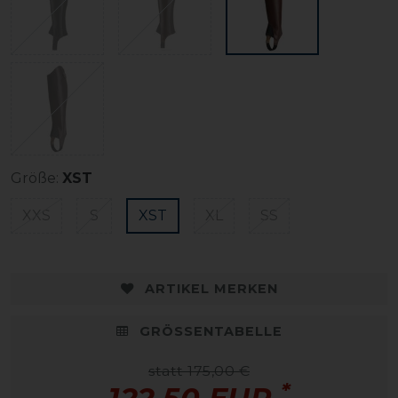
Größe:
XST
XXS
S
XST
XL
SS
ARTIKEL MERKEN
GRÖSSENTABELLE
statt 175,00 €
*