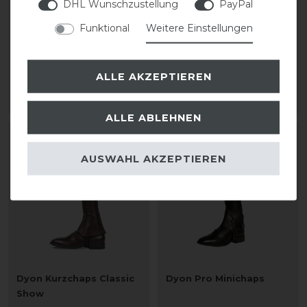
Dyon Kurzchaps Classic
Dyon Kurzchaps Classic
DHL Wunschzustellung
PayPal
Show
Comfort
Funktional
Weitere Einstellungen
194,99 € *
194,99 € *
ALLE AKZEPTIEREN
1
Paar
1
Paar
ARTIKEL MERKEN
ARTIKEL MERKEN
ALLE ABLEHNEN
AUSWAHL AKZEPTIEREN
Dyon Kurzchaps Classic
Dyon Pro Minichaps
Show