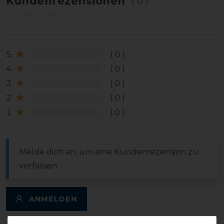
Kundenrezensionen
(0)
5
0
4
0
3
0
2
0
1
0
Melde dich an, um eine Kundenrezension zu
verfassen.
ANMELDEN