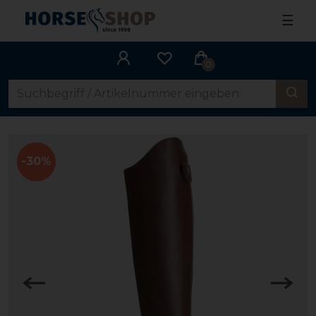
☰
0
-30%