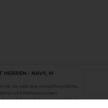
T HERREN
- NAVY, M
r mit. Sie weist eine umweltfreundliche,
n Nähten und Reißverschlüssen
d der perfekte Begleiter an regnerischen
n der Freizeit, „Coastal“ schützt Dich
Varianten-