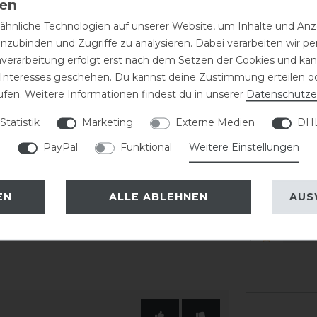
gie angenehm warm.
hnliche Technologien auf unserer Website, um Inhalte und Anze
SKU:
ARI-
inzubinden und Zugriffe zu analysieren. Dabei verarbeiten wir 
muskulatur warm
EAN:
1929
nverarbeitung erfolgt erst nach dem Setzen der Cookies und kann
se
 Interesses geschehen. Du kannst deine Zustimmung erteilen o
ise
ufen. Weitere Informationen findest du in unserer
Daten­schutz­e
Kundenr
en Umweltstandards
Statistik
Marketing
Externe Medien
DHL
PayPal
Funktional
Weitere Einstellungen
5
4
rschluss
3
EN
ALLE ABLEHNEN
AUS
2
1