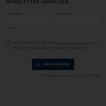
NEWSLETTER ANMELDEN
VORNAME
NACHNAME
Newsletter
E-MAIL **
Honig
Hiermit bestätige ich, dass ich die
Daten­schutz­erklärung
gelesen
habe. Meine Einwilligung kann ich jederzeit widerrufen.**
ABONNIEREN
** Hierbei handelt es sich um ein Pflichtfeld.