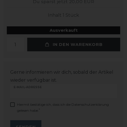
Du sparst jetzt 20,00 EUR
Inhalt
1
Stück
Ausverkauft
IN DEN WARENKORB
Gerne informieren wir dich, sobald der Artikel
wieder verfügbar ist.
E-MAIL-ADRESSE
Hiermit bestätige ich, dass ich die
Daten­schutz­erklärung
*
gelesen habe.
SENDEN