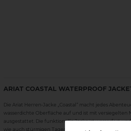
ARIAT COASTAL WATERPROOF JACKE
Die Ariat Herren-Jacke „Coastal“ macht jedes Abenteue
wasserdichte Oberfläche auf und ist mit versiegelte
ausgestattet. Die funktionelle Jacke ist wasserfest un
wie auch stürmigen Tagen. Ob auf dem Reitplatz oder i