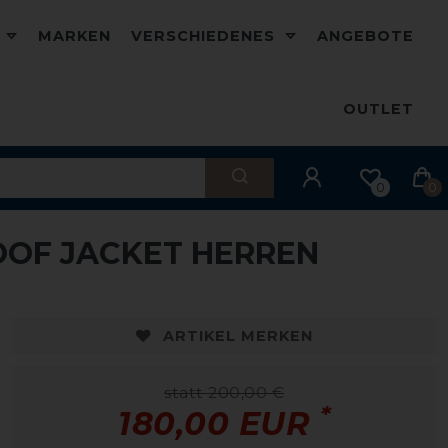
D
MARKEN
VERSCHIEDENES
ANGEBOTE
OUTLET
0
0
OOF JACKET HERREN
-10%
-
ARTIKEL MERKEN
statt 200,00 €
*
180,00 EUR