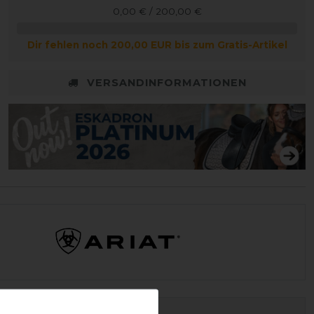
0,00 € / 200,00 €
Dir fehlen noch 200,00 EUR bis zum Gratis-Artikel
VERSANDINFORMATIONEN
ID:
6250