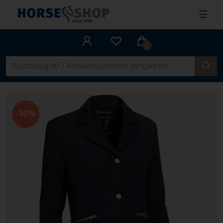
☰
0
-10%