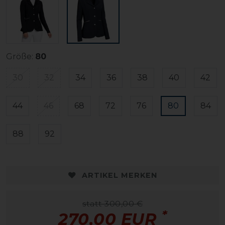
Größe:
80
30
32
34
36
38
40
42
44
46
68
72
76
80
84
88
92
ARTIKEL MERKEN
statt 300,00 €
*
270,00 EUR