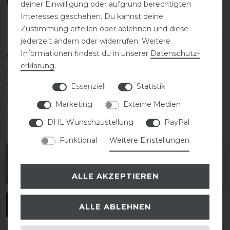
Kundenrezensionen
(0)
deiner Einwilligung oder aufgrund berechtigten
Interesses geschehen. Du kannst deine
Zustimmung erteilen oder ablehnen und diese
jederzeit ändern oder widerrufen. Weitere
Informationen findest du in unserer
Daten­schutz­
5
0
erklärung
.
4
0
Essenziell
Statistik
3
0
2
0
Marketing
Externe Medien
1
0
DHL Wunschzustellung
PayPal
Funktional
Weitere Einstellungen
Melde dich an, um eine Kundenrezension zu
verfassen.
ALLE AKZEPTIEREN
ANMELDEN
ALLE ABLEHNEN