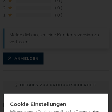
3
0
2
0
1
0
Melde dich an, um eine Kundenrezension zu
verfassen.
ANMELDEN
DETAILS ZUR PRODUKTSICHERHEIT
Das perfekte Zubehör für dich
Wir verwenden Cookies und ähnliche Technologien