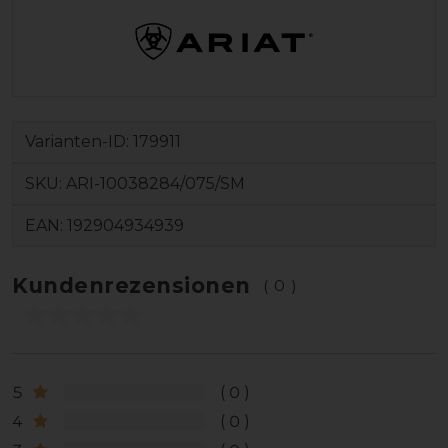
Varianten-ID:
179911
SKU:
ARI-10038284/075/SM
EAN:
192904934939
Kundenrezensionen
(0)
5
0
4
0