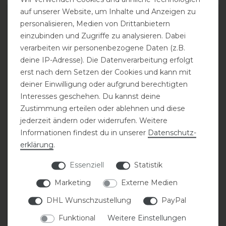
auf unserer Website, um Inhalte und Anzeigen zu
-10%
personalisieren, Medien von Drittanbietern
einzubinden und Zugriffe zu analysieren. Dabei
verarbeiten wir personenbezogene Daten (z.B.
deine IP-Adresse). Die Datenverarbeitung erfolgt
erst nach dem Setzen der Cookies und kann mit
deiner Einwilligung oder aufgrund berechtigten
Interesses geschehen. Du kannst deine
Zustimmung erteilen oder ablehnen und diese
jederzeit ändern oder widerrufen. Weitere
Ariat Wythburn H2O
Mattes Lammfell
Waterproof
Einlegesohlen
Informationen findest du in unserer
Daten­schutz­
Countrystiefel Damen
erklärung
.
13,50 € *
Essenziell
Statistik
statt 270,00 €
1
Paar
Marketing
Externe Medien
243,00 € *
1
Paar
DHL Wunschzustellung
PayPal
ARTIKEL MERKEN
ARTIKEL MERKEN
Funktional
Weitere Einstellungen