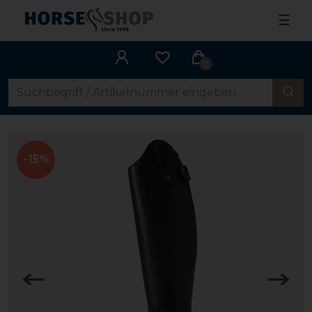
☰
0
-15%