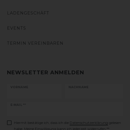
LADENGESCHÄFT
EVENTS
TERMIN VEREINBAREN
NEWSLETTER ANMELDEN
VORNAME
NACHNAME
Newsletter
E-MAIL **
Honig
Hiermit bestätige ich, dass ich die
Daten­schutz­erklärung
gelesen
habe. Meine Einwilligung kann ich jederzeit widerrufen.**