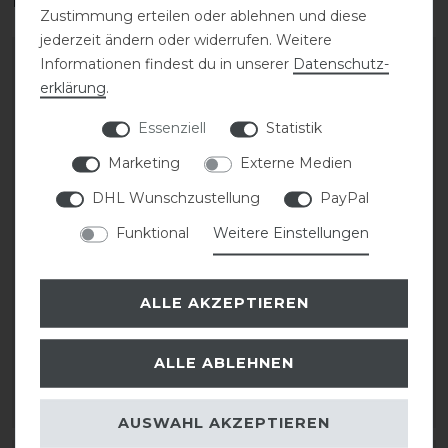
Zustimmung erteilen oder ablehnen und diese
jederzeit ändern oder widerrufen. Weitere
Informationen findest du in unserer
Daten­schutz­
erklärung
.
Essenziell
Statistik
Marketing
Externe Medien
DHL Wunschzustellung
PayPal
Funktional
Weitere Einstellungen
Mattes Lammfell
AKAH Grabber
Einlegesohlen
Einlegesohlen
ALLE AKZEPTIEREN
13,50 € *
5,00 € *
ALLE ABLEHNEN
1
Paar
ARTIKEL MERKEN
ARTIKEL MERKEN
AUSWAHL AKZEPTIEREN