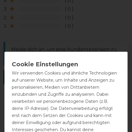
4
0
3
0
2
0
1
0
Melde dich an, um eine Kundenrezension zu
verfassen.
Wir verwenden Cookies und ähnliche Technologien
ANMELDEN
auf unserer Website, um Inhalte und Anzeigen zu
personalisieren, Medien von Drittanbietern
einzubinden und Zugriffe zu analysieren. Dabei
verarbeiten wir personenbezogene Daten (z.B.
deine IP-Adresse). Die Datenverarbeitung erfolgt
DETAILS ZUR PRODUKTSICHERHEIT
erst nach dem Setzen der Cookies und kann mit
deiner Einwilligung oder aufgrund berechtigten
Interesses geschehen. Du kannst deine
Das perfekte Zubehör für dich