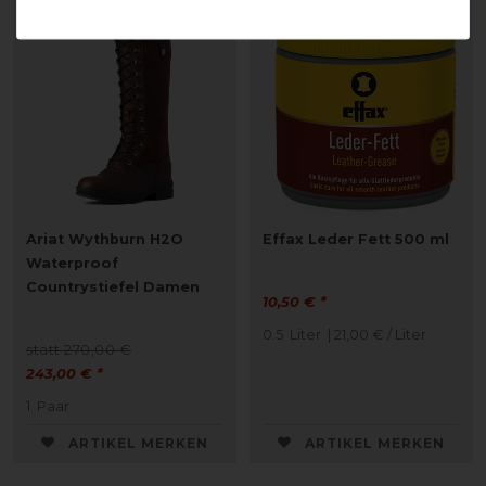
-10%
Ariat Wythburn H2O
Effax Leder Fett 500 ml
Waterproof
Countrystiefel Damen
10,50 € *
0.5
Liter
| 21,00 € / Liter
statt 270,00 €
243,00 € *
1
Paar
ARTIKEL MERKEN
ARTIKEL MERKEN