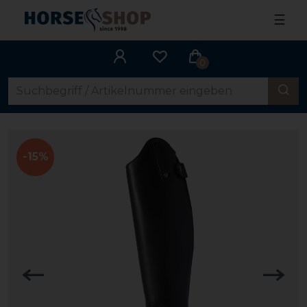
☰
0
-15%