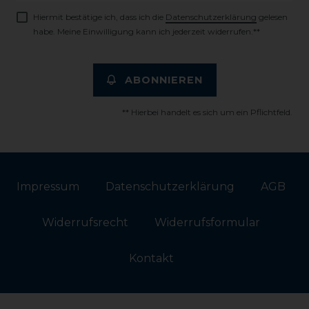
Hiermit bestätige ich, dass ich die
Daten­schutz­erklärung
gelesen
habe. Meine Einwilligung kann ich jederzeit widerrufen.**
ABONNIEREN
** Hierbei handelt es sich um ein Pflichtfeld.
Impressum
Daten­schutz­erklärung
AGB
Widerrufs­recht
Widerrufs­formular
Kontakt