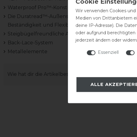
Waterproof Pro™-Konstruktion mit wasserfestem Vo
Wir verwenden Cookies und ä
Die Duratread™-Außensohle bietet maximale Verschl
Medien von Drittanbietern e
Beständigkeit und Flexibilität
deine IP-Adresse). Die Date
oder aufgrund berechtigten
Steigbügelfreundliche Außensohle
jederzeit ändern oder widerr
Back-Lace-System
Metallelemente
Essenziell
Wie hat dir die Artikelbeschreibung gefallen?
ALLE AKZEPTIER