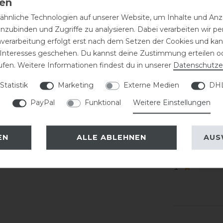
llnarbenleder
hnliche Technologien auf unserer Website, um Inhalte und Anze
SKU:
ARI-
eißfestigkeit sowie extreme
inzubinden und Zugriffe zu analysieren. Dabei verarbeiten wir 
EAN:
8893
nverarbeitung erfolgt erst nach dem Setzen der Cookies und kann
 Interesses geschehen. Du kannst deine Zustimmung erteilen o
ufen. Weitere Informationen findest du in unserer
Daten­schutz­e
Kundenr
Statistik
Marketing
Externe Medien
DHL
PayPal
Funktional
Weitere Einstellungen
5
4
EN
ALLE ABLEHNEN
AUS
3
2
1