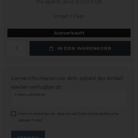
Du sparst jetzt 24,50 EUR
Inhalt
1
Paar
Ausverkauft
IN DEN WARENKORB
Gerne informieren wir dich, sobald der Artikel
wieder verfügbar ist.
E-MAIL-ADRESSE
Hiermit bestätige ich, dass ich die
Daten­schutz­erklärung
*
gelesen habe.
SENDEN