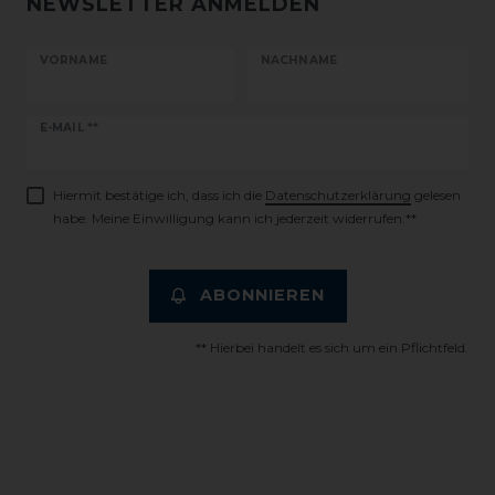
NEWSLETTER ANMELDEN
VORNAME
NACHNAME
Newsletter
E-MAIL **
Honig
Hiermit bestätige ich, dass ich die
Daten­schutz­erklärung
gelesen
habe. Meine Einwilligung kann ich jederzeit widerrufen.**
ABONNIEREN
** Hierbei handelt es sich um ein Pflichtfeld.