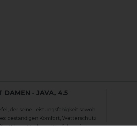
T DAMEN
- JAVA, 4.5
iefel, der seine Leistungsfähigkeit sowohl
lles: beständigen Komfort, Wetterschutz
ußbett bietet Halt und Stoßdämpfung.
Varianten-