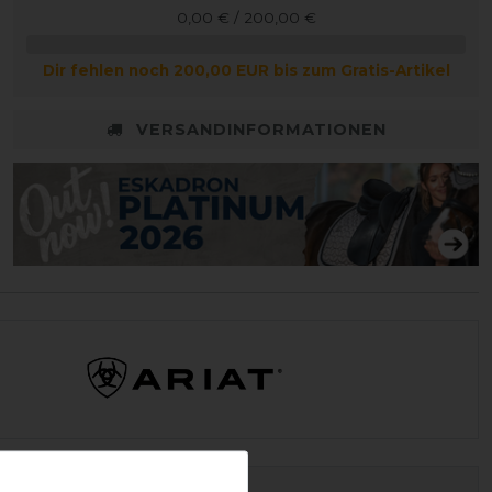
0,00 € / 200,00 €
Dir fehlen noch 200,00 EUR bis zum Gratis-Artikel
VERSANDINFORMATIONEN
ID:
7015