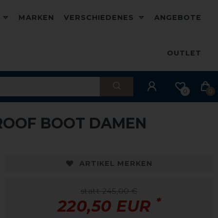
D
MARKEN
VERSCHIEDENES
ANGEBOTE
OUTLET
0
0
ROOF BOOT DAMEN
-10%
-
ARTIKEL MERKEN
statt 245,00 €
*
220,50 EUR