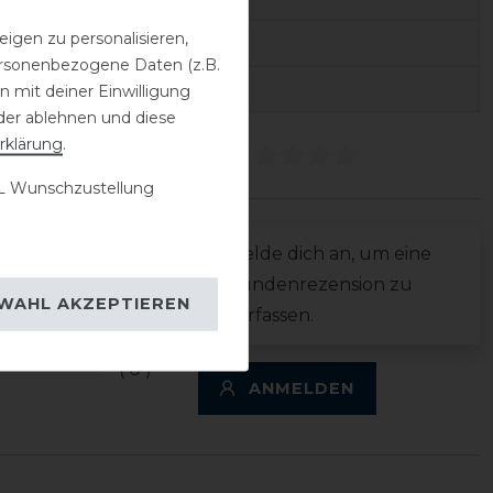
igen zu personalisieren,
10024982/045/RM
personenbezogene Daten (z.B.
59809027
 mit deiner Einwilligung
der ablehnen und diese
rklärung
.
ezensionen
(0)
 Wunschzustellung
0
Melde dich an, um eine
0
Kundenrezension zu
WAHL AKZEPTIEREN
0
verfassen.
0
0
ANMELDEN