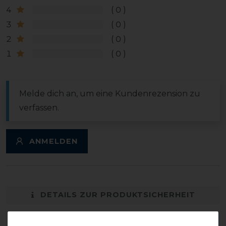
4
0
3
0
2
0
1
0
Melde dich an, um eine Kundenrezension zu
verfassen.
ANMELDEN
DETAILS ZUR PRODUKTSICHERHEIT