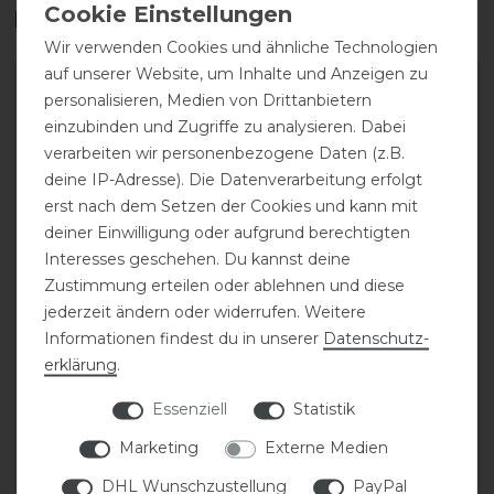
Das perfekte Zubehör für dich
Wir verwenden Cookies und ähnliche Technologien
auf unserer Website, um Inhalte und Anzeigen zu
personalisieren, Medien von Drittanbietern
einzubinden und Zugriffe zu analysieren. Dabei
verarbeiten wir personenbezogene Daten (z.B.
deine IP-Adresse). Die Datenverarbeitung erfolgt
erst nach dem Setzen der Cookies und kann mit
deiner Einwilligung oder aufgrund berechtigten
Interesses geschehen. Du kannst deine
Zustimmung erteilen oder ablehnen und diese
jederzeit ändern oder widerrufen. Weitere
ELT Thermostiefel
ELT Oklahoma
Informationen findest du in unserer
Daten­schutz­
Calgary
Stallstiefel
erklärung
.
69,95 € *
109,95 € *
Essenziell
Statistik
1
Paar
1
Paar
Marketing
Externe Medien
ARTIKEL MERKEN
ARTIKEL MERKEN
DHL Wunschzustellung
PayPal