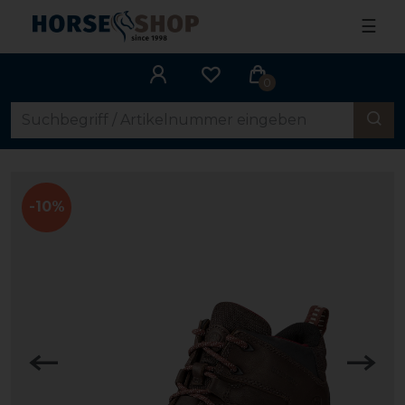
☰
0
-10%