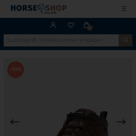
☰
0
-10%