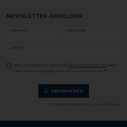
NEWSLETTER ANMELDEN
VORNAME
NACHNAME
Newsletter
E-MAIL **
Honig
Hiermit bestätige ich, dass ich die
Daten­schutz­erklärung
gelesen
habe. Meine Einwilligung kann ich jederzeit widerrufen.**
ABONNIEREN
** Hierbei handelt es sich um ein Pflichtfeld.