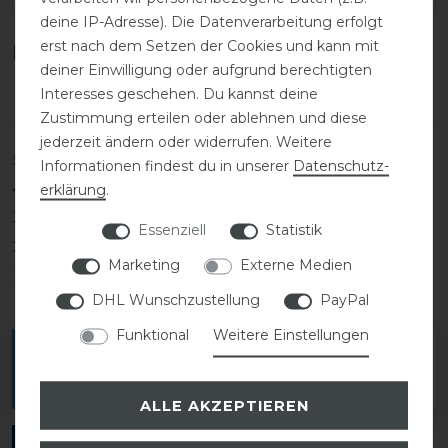
deine IP-Adresse). Die Datenverarbeitung erfolgt
erst nach dem Setzen der Cookies und kann mit
Kundenrezensionen
(0)
deiner Einwilligung oder aufgrund berechtigten
Interesses geschehen. Du kannst deine
Zustimmung erteilen oder ablehnen und diese
jederzeit ändern oder widerrufen. Weitere
5
0
Informationen findest du in unserer
Daten­schutz­
4
0
erklärung
.
3
0
Essenziell
Statistik
2
0
Marketing
Externe Medien
1
0
DHL Wunschzustellung
PayPal
Funktional
Weitere Einstellungen
Melde dich an, um eine Kundenrezension zu
verfassen.
ALLE AKZEPTIEREN