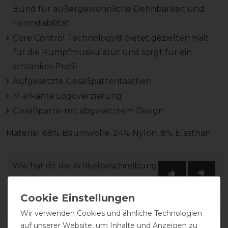
Bund für außergewöhnliche Dehnbarkeit und
Formstabilität
Core Control Technology® bietet gezielten Halt
für die Rumpfmuskulatur und sorgt für ein
schlankes Profil
Aufgesetzte Gesäßpattentaschen
M arkante Logoverzierung
Gesäßpartie mit abgesetztem Design
Material: 68% Baumwolle, 24% Nylon, 8% Elasthan
Wie hat dir die Artikelbeschreibung
gefallen?
Wir verwenden Cookies und ähnliche Technologien
auf unserer Website, um Inhalte und Anzeigen zu