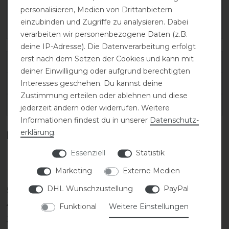
personalisieren, Medien von Drittanbietern
einzubinden und Zugriffe zu analysieren. Dabei
verarbeiten wir personenbezogene Daten (z.B.
deine IP-Adresse). Die Datenverarbeitung erfolgt
erst nach dem Setzen der Cookies und kann mit
Varianten-ID:
179235
deiner Einwilligung oder aufgrund berechtigten
SKU:
ARI-10032727/22L
Interesses geschehen. Du kannst deine
Zustimmung erteilen oder ablehnen und diese
EAN:
192904386905
jederzeit ändern oder widerrufen. Weitere
Informationen findest du in unserer
Daten­schutz­
erklärung
.
Kundenrezensionen
(0)
Essenziell
Statistik
Marketing
Externe Medien
DHL Wunschzustellung
PayPal
5
0
4
0
Funktional
Weitere Einstellungen
3
0