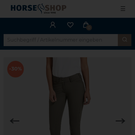
☰
0
-30%