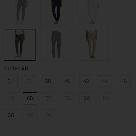
Größe:
68
34
36
38
40
42
44
46
48
68
72
76
80
84
88
92
96