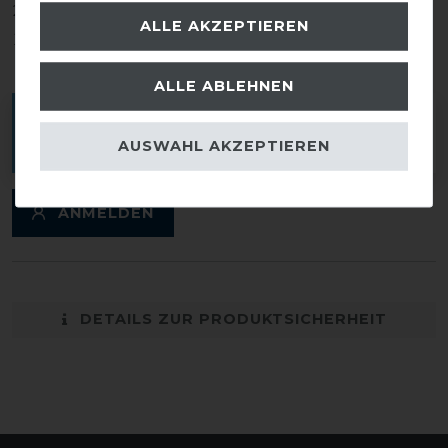
2
0
ALLE AKZEPTIEREN
1
0
ALLE ABLEHNEN
Melde dich an, um eine Kundenrezension zu
AUSWAHL AKZEPTIEREN
verfassen.
ANMELDEN
DETAILS ZUR PRODUKTSICHERHEIT