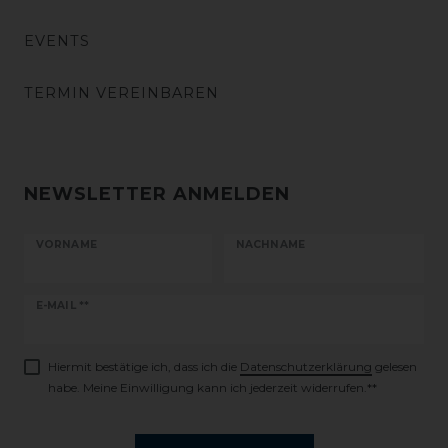
EVENTS
TERMIN VEREINBAREN
NEWSLETTER ANMELDEN
VORNAME
NACHNAME
Newsletter
E-MAIL **
Honig
Hiermit bestätige ich, dass ich die
Daten­schutz­erklärung
gelesen
habe. Meine Einwilligung kann ich jederzeit widerrufen.**