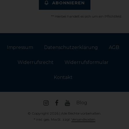
ABONNIEREN
** Hierbei handelt es sich um ein Pflichtfeld.
Impressum
Daten­schutz­erklärung
AGB
Widerrufs­recht
Widerrufs­formular
Kontakt
Blog
© Copyright 2026 | Alle Rechte vorbehalten.
* inkl. ges. MwSt. zzgl.
Versandkosten