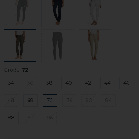
Größe:
72
34
36
38
40
42
44
46
48
68
72
76
80
84
88
92
96