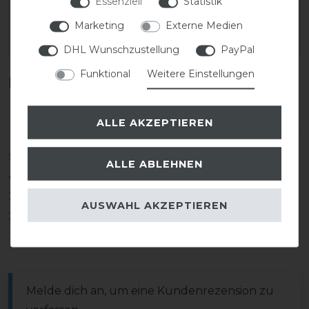
Essenziell
Statistik
SKU:
ARI-10032727/24L
Marketing
Externe Medien
EAN:
192904386912
DHL Wunschzustellung
PayPal
Funktional
Weitere Einstellungen
Kundenrezensionen
(0)
ALLE AKZEPTIEREN
5
0
ALLE ABLEHNEN
4
0
3
0
AUSWAHL AKZEPTIEREN
2
0
1
0
Melde dich an, um eine Kundenrezension zu