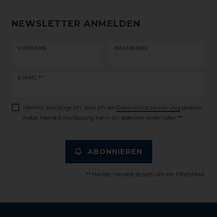
NEWSLETTER ANMELDEN
VORNAME
NACHNAME
Newsletter
E-MAIL **
Honig
Hiermit bestätige ich, dass ich die
Daten­schutz­erklärung
gelesen
habe. Meine Einwilligung kann ich jederzeit widerrufen.**
ABONNIEREN
** Hierbei handelt es sich um ein Pflichtfeld.