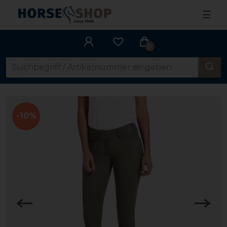
☰
0
-10%