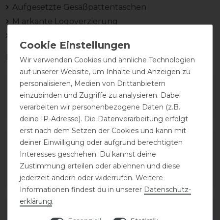
Aufgesetzte Gesäßpattentaschen
M arkante Logoverzierung
Gesäßpartie mit abgesetztem Design
Material: 68% Baumwolle, 24% Nylon, 8% Elasthan
Wir verwenden Cookies und ähnliche Technologien
auf unserer Website, um Inhalte und Anzeigen zu
personalisieren, Medien von Drittanbietern
Wie hat dir die Artikelbeschreibung
einzubinden und Zugriffe zu analysieren. Dabei
gefallen?
verarbeiten wir personenbezogene Daten (z.B.
deine IP-Adresse). Die Datenverarbeitung erfolgt
erst nach dem Setzen der Cookies und kann mit
deiner Einwilligung oder aufgrund berechtigten
Interesses geschehen. Du kannst deine
Zustimmung erteilen oder ablehnen und diese
jederzeit ändern oder widerrufen. Weitere
Informationen findest du in unserer
Daten­schutz­
erklärung
.
Varianten-ID:
179236