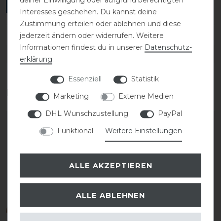
ANMELDEN
Interesses geschehen. Du kannst deine
Zustimmung erteilen oder ablehnen und diese
jederzeit ändern oder widerrufen. Weitere
Informationen findest du in unserer
Daten­schutz­
DETAILS ZUR PRODUKTSICHERHEIT
erklärung
.
Essenziell
Statistik
Das perfekte Zubehör für dich
Marketing
Externe Medien
DHL Wunschzustellung
PayPal
Funktional
Weitere Einstellungen
ALLE AKZEPTIEREN
ALLE ABLEHNEN