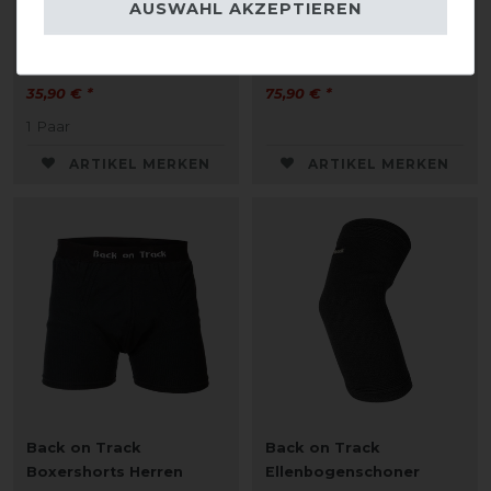
Back on Track
Back on Track
AUSWAHL AKZEPTIEREN
Handschuhe
Kreuzschoner 2-lagig
35,90 € *
75,90 € *
1
Paar
ARTIKEL MERKEN
ARTIKEL MERKEN
Back on Track
Back on Track
Boxershorts Herren
Ellenbogenschoner