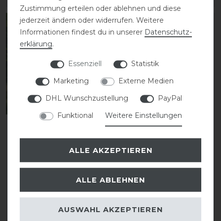
Zustimmung erteilen oder ablehnen und diese
jederzeit ändern oder widerrufen. Weitere
-15%
-10%
Informationen findest du in unserer
Daten­schutz­
erklärung
.
Essenziell
Statistik
Marketing
Externe Medien
DHL Wunschzustellung
PayPal
Funktional
Weitere Einstellungen
Back on Track Spirit
Back on Track
beruhigende Maske mit
Arbeitsgamasche
Ohren
Vorderbein
ALLE AKZEPTIEREN
statt 109,90 €
statt 93,90 €
ALLE ABLEHNEN
93,50 € *
84,51 € *
1
Paar
AUSWAHL AKZEPTIEREN
ARTIKEL MERKEN
ARTIKEL MERKEN