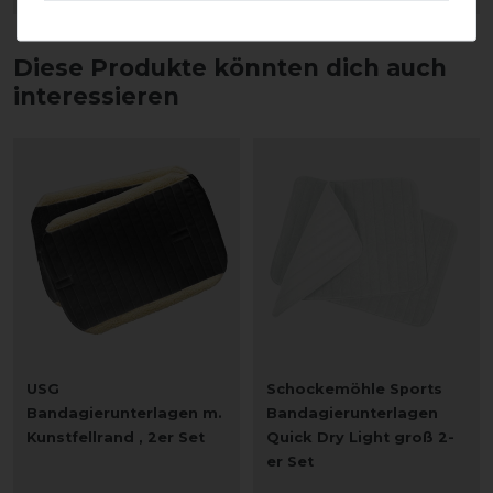
Diese Produkte könnten dich auch
interessieren
USG
Schockemöhle Sports
Bandagierunterlagen m.
Bandagierunterlagen
Kunstfellrand , 2er Set
Quick Dry Light groß 2-
er Set