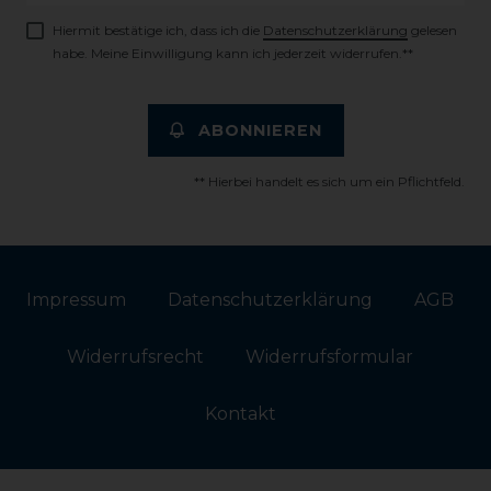
Hiermit bestätige ich, dass ich die
Daten­schutz­erklärung
gelesen
habe. Meine Einwilligung kann ich jederzeit widerrufen.**
ABONNIEREN
** Hierbei handelt es sich um ein Pflichtfeld.
Impressum
Daten­schutz­erklärung
AGB
Widerrufs­recht
Widerrufs­formular
Kontakt