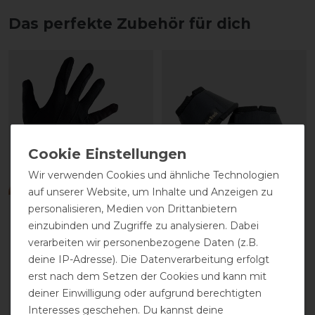
Das perfekte Zubehör für dich
Wir verwenden Cookies und ähnliche Technologien
auf unserer Website, um Inhalte und Anzeigen zu
personalisieren, Medien von Drittanbietern
Back on Track
Back on Track
einzubinden und Zugriffe zu analysieren. Dabei
Handschuhe
Hufglocken
verarbeiten wir personenbezogene Daten (z.B.
deine IP-Adresse). Die Datenverarbeitung erfolgt
35,90 € *
44,90 € *
erst nach dem Setzen der Cookies und kann mit
1
Paar
1
Paar
deiner Einwilligung oder aufgrund berechtigten
Interesses geschehen. Du kannst deine
ARTIKEL MERKEN
ARTIKEL MERKEN