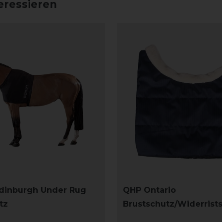
eressieren
Edinburgh Under Rug
QHP Ontario
tz
Brustschutz/Widerrist