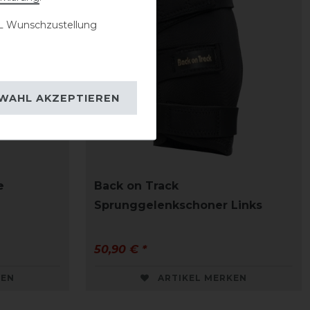
 Wunschzustellung
WAHL AKZEPTIEREN
e
Back on Track
Sprunggelenkschoner Links
50,90 € *
KEN
ARTIKEL MERKEN