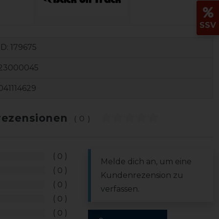
SSV
ID:
179675
23000045
041114629
ezensionen
(0)
0
Melde dich an, um eine
0
Kundenrezension zu
0
verfassen.
0
0