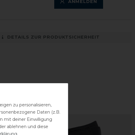
ANMELDEN
DETAILS ZUR PRODUKTSICHERHEIT
igen zu personalisieren,
personenbezogene Daten (z.B.
 mit deiner Einwilligung
der ablehnen und diese
rklärung
.