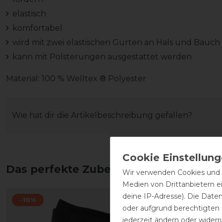
elastisch
komfortabel
wird mit zwei elastischen Gurten an Hals und Bauch f
kann mit Polsterungen ausgestattet werden
Material: 100 % Welltex ® Polyester
Wie hat dir die Artikelbeschreibung gefallen?
Das perfekte Zubehör für dich
Wir verwenden Cookies und ä
Medien von Drittanbietern e
deine IP-Adresse). Die Date
-10%
-20%
oder aufgrund berechtigten
jederzeit ändern oder widerr