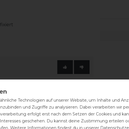
ixiert
hnliche Technologien auf unserer Website, um Inhalte und Anze
inzubinden und Zugriffe zu analysieren. Dabei verarbeiten wir 
nverarbeitung erfolgt erst nach dem Setzen der Cookies und kann
 Interesses geschehen. Du kannst deine Zustimmung erteilen o
ufen. Weitere Informationen findest du in unserer
Daten­schutz­e