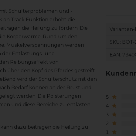
e mit Schulterproblemen und -
 on Track Funktion erhöht die
eitragen die Heilung zu fördern. Die
Varianten-
en die Körperwärme. Rund um den
SKU:
BOT-
me. Muskelverspannungen werden
n der Entlastungs- und
EAN:
7340
 den Reibungseffekt von
ch über den Kopf des Pferdes gestreift
Kundenr
ießend wird der Schulterschutz mit den
e nach Bedarf können an der Brust und
ngelegt werden. Die Polsterungen
5
men und diese Bereiche zu entlasten.
4
3
2
d kann dazu beitragen die Heilung zu
1