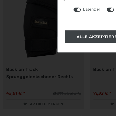
Essenziell
ALLE AKZEPTIER
Back on Track
Back on 
Sprunggelenkschoner Rechts
45,81 € *
statt 50,90 €
71,92 € *
ARTIKEL MERKEN