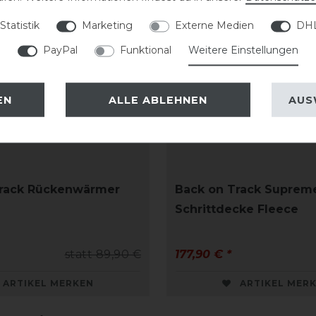
Statistik
Marketing
Externe Medien
DHL
PayPal
Funktional
Weitere Einstellungen
EN
ALLE ABLEHNEN
AUS
Track Rückenwärmer
Back on Track Suprem
Schrittdecke Fleece
statt 89,90 €
177,90 € *
ARTIKEL MERKEN
ARTIKEL MER