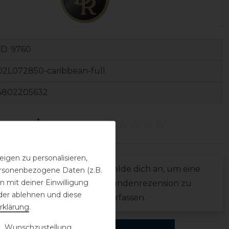
ID:
9760
2L072850-caribbean-full
4802205632
ezensionen
(0)
igen zu personalisieren,
0
Melde dich an, um eine
personenbezogene Daten (z.B.
0
 mit deiner Einwilligung
Kundenrezension zu
0
der ablehnen und diese
verfassen.
rklärung
.
0
0
 Wunschzustellung