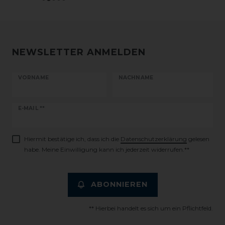
NEWSLETTER ANMELDEN
VORNAME
NACHNAME
Newsletter
E-MAIL **
Honig
Hiermit bestätige ich, dass ich die
Daten­schutz­erklärung
gelesen
habe. Meine Einwilligung kann ich jederzeit widerrufen.**
ABONNIEREN
** Hierbei handelt es sich um ein Pflichtfeld.