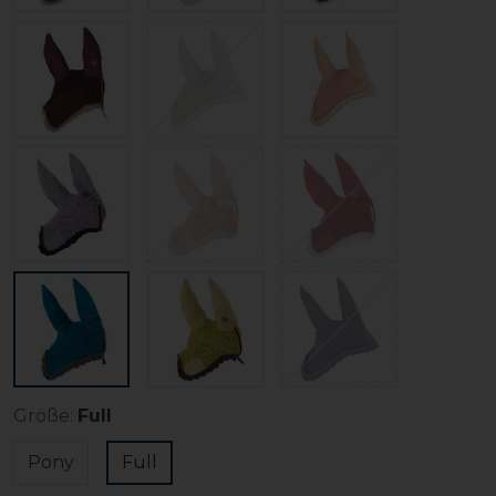
Größe:
Full
Pony
Full