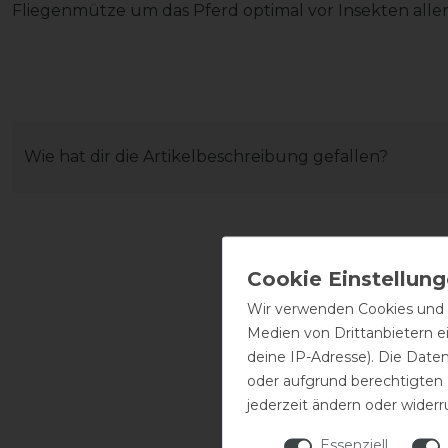
Fliegenmütze um das Pferd optimal vor Insekten aller
Wie hat dir die Artikelbeschreibung gefallen?
Wir verwenden Cookies und ä
Medien von Drittanbietern e
deine IP-Adresse). Die Date
oder aufgrund berechtigten
jederzeit ändern oder widerr
Essenziell