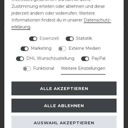
27,95 € *
27,95 € *
Zustimmung erteilen oder ablehnen und diese
1
Satz
1
Satz
jederzeit ändern oder widerrufen. Weitere
Informationen findest du in unserer
Daten­schutz­
ARTIKEL MERKEN
ARTIKEL MERKEN
erklärung
.
Essenziell
Statistik
Marketing
Externe Medien
DHL Wunschzustellung
PayPal
Funktional
Weitere Einstellungen
ALLE AKZEPTIEREN
HKM
BR Fleecebandage Pony
Bandagenunterlagen
Event
ALLE ABLEHNEN
4er Set
27,95 € *
AUSWAHL AKZEPTIEREN
25,95 € *
1
Satz