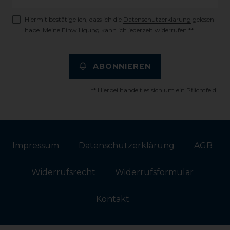
Honig
Hiermit bestätige ich, dass ich die
Daten­schutz­erklärung
gelesen
habe. Meine Einwilligung kann ich jederzeit widerrufen.**
ABONNIEREN
** Hierbei handelt es sich um ein Pflichtfeld.
Impressum
Daten­schutz­erklärung
AGB
Widerrufs­recht
Widerrufs­formular
Kontakt