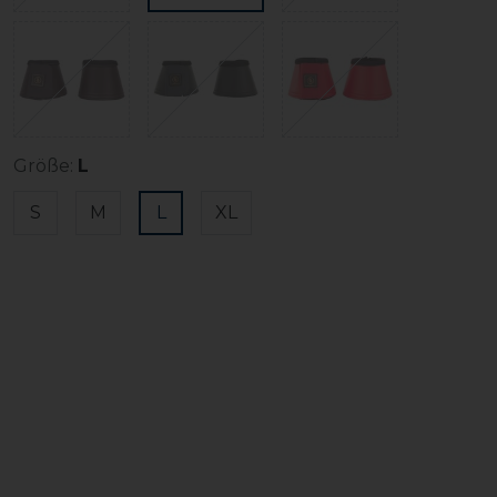
Größe:
L
S
M
L
XL