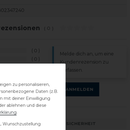
802347240
ezensionen
(0)
0
Melde dich an, um eine
0
Kundenrezension zu
0
verfassen.
0
0
igen zu personalisieren,
ANMELDEN
personenbezogene Daten (z.B.
 mit deiner Einwilligung
der ablehnen und diese
rklärung
.
DETAILS ZUR PRODUKTSICHERHEIT
 Wunschzustellung