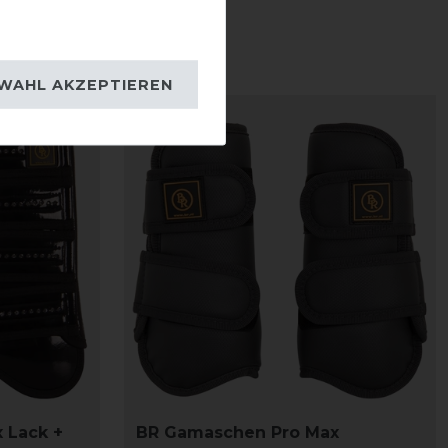
WAHL AKZEPTIEREN
 Lack +
BR Gamaschen Pro Max