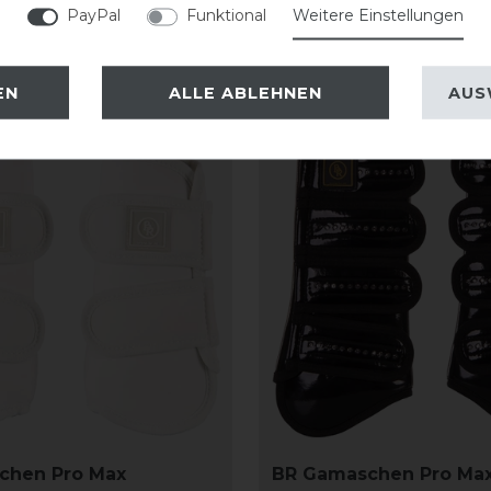
PayPal
Funktional
Weitere Einstellungen
EN
ALLE ABLEHNEN
AUS
chen Pro Max
BR Gamaschen Pro Max