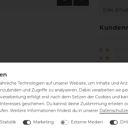
EAN:
8714
Kundenr
5
4
3
2
1
hnliche Technologien auf unserer Website, um Inhalte und Anze
inzubinden und Zugriffe zu analysieren. Dabei verarbeiten wir 
nverarbeitung erfolgt erst nach dem Setzen der Cookies und kann
 Interesses geschehen. Du kannst deine Zustimmung erteilen o
ufen. Weitere Informationen findest du in unserer
Daten­schutz­e
Statistik
Marketing
Externe Medien
DHL