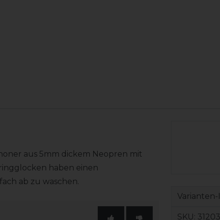
honer aus 5mm dickem Neopren mit
pringglocken haben einen
nfach ab zu waschen.
Varianten-
SKU:
31203