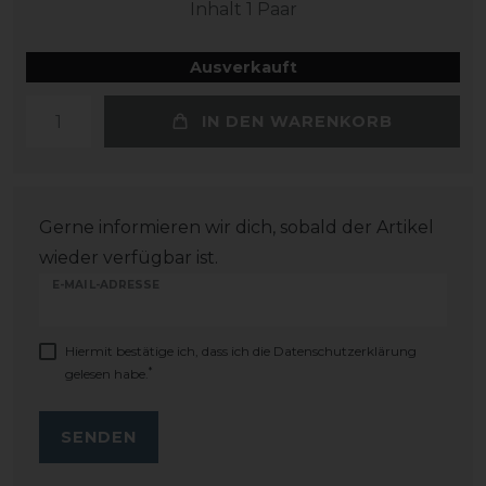
Inhalt
1
Paar
Ausverkauft
IN DEN WARENKORB
Gerne informieren wir dich, sobald der Artikel
wieder verfügbar ist.
E-MAIL-ADRESSE
Hiermit bestätige ich, dass ich die
Daten­schutz­erklärung
*
gelesen habe.
SENDEN