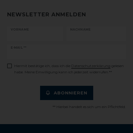
NEWSLETTER ANMELDEN
VORNAME
NACHNAME
Newsletter
E-MAIL **
Honig
Hiermit bestätige ich, dass ich die
Daten­schutz­erklärung
gelesen
habe. Meine Einwilligung kann ich jederzeit widerrufen.**
ABONNIEREN
** Hierbei handelt es sich um ein Pflichtfeld.