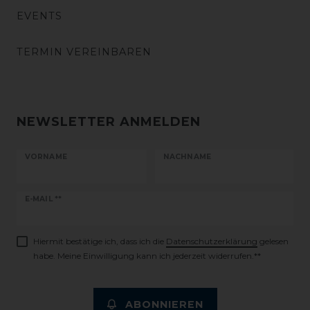
EVENTS
TERMIN VEREINBAREN
NEWSLETTER ANMELDEN
VORNAME
NACHNAME
Newsletter
E-MAIL **
Honig
Hiermit bestätige ich, dass ich die
Daten­schutz­erklärung
gelesen
habe. Meine Einwilligung kann ich jederzeit widerrufen.**
ABONNIEREN