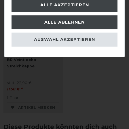
-50%
ALLE AKZEPTIEREN
ALLE ABLEHNEN
AUSWAHL AKZEPTIEREN
BR Veintiocho
Streichkappe
statt 22,90 €
11,50 € *
1
Paar
ARTIKEL MERKEN
Diese Produkte könnten dich auch