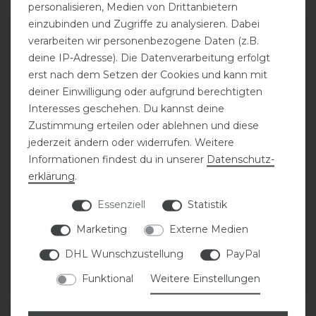
personalisieren, Medien von Drittanbietern
einzubinden und Zugriffe zu analysieren. Dabei
verarbeiten wir personenbezogene Daten (z.B.
deine IP-Adresse). Die Datenverarbeitung erfolgt
erst nach dem Setzen der Cookies und kann mit
deiner Einwilligung oder aufgrund berechtigten
Interesses geschehen. Du kannst deine
Zustimmung erteilen oder ablehnen und diese
jederzeit ändern oder widerrufen. Weitere
Informationen findest du in unserer
Daten­schutz­
erklärung
.
BR Ultimo Streichkappe
BR Streichkappen BR
Xcellence
Essenziell
Statistik
24,95 € *
Marketing
Externe Medien
26,95 € *
1
Paar
DHL Wunschzustellung
PayPal
1
Paar
Funktional
Weitere Einstellungen
ARTIKEL MERKEN
ARTIKEL MERKEN