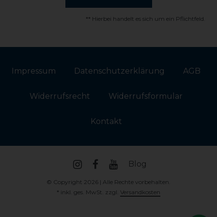
** Hierbei handelt es sich um ein Pflichtfeld.
Impressum
Daten­schutz­erklärung
AGB
Widerrufs­recht
Widerrufs­formular
Kontakt
Blog
© Copyright 2026 | Alle Rechte vorbehalten.
* inkl. ges. MwSt. zzgl.
Versandkosten