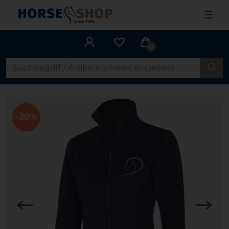
☰
0
-20%