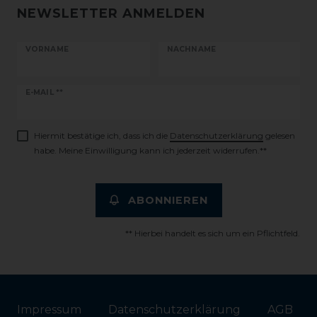
NEWSLETTER ANMELDEN
VORNAME
NACHNAME
Newsletter
E-MAIL **
Honig
Hiermit bestätige ich, dass ich die
Daten­schutz­erklärung
gelesen
habe. Meine Einwilligung kann ich jederzeit widerrufen.**
ABONNIEREN
** Hierbei handelt es sich um ein Pflichtfeld.
Impressum
Daten­schutz­erklärung
AGB