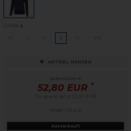
Größe:
L
XS
S
M
L
XL
XXL
ARTIKEL MERKEN
statt 66,00 €
*
52,80 EUR
Du sparst jetzt 13,20 EUR
Inhalt
1
Stück
Ausverkauft