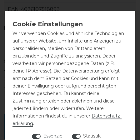
EAN:
4026107518893
Kundenrezensionen
(0)
Wir verwenden Cookies und ähnliche Technologien
auf unserer Website, um Inhalte und Anzeigen zu
personalisieren, Medien von Drittanbietern
einzubinden und Zugriffe zu analysieren. Dabei
5
0
verarbeiten wir personenbezogene Daten (z.B.
4
0
deine IP-Adresse). Die Datenverarbeitung erfolgt
erst nach dem Setzen der Cookies und kann mit
3
0
deiner Einwilligung oder aufgrund berechtigten
2
0
Interesses geschehen. Du kannst deine
1
0
Zustimmung erteilen oder ablehnen und diese
jederzeit ändern oder widerrufen. Weitere
Informationen findest du in unserer
Daten­schutz­
Melde dich an, um eine Kundenrezension zu
erklärung
.
verfassen.
Essenziell
Statistik