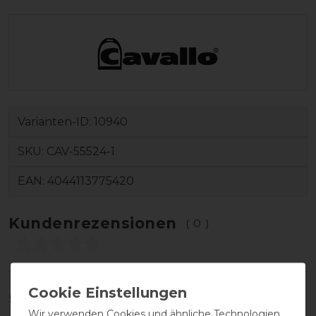
Varianten-ID:
10940
SKU:
CAV-55524-1
EAN:
4044113775420
Kundenrezensionen
(0)
5
0
Wir verwenden Cookies und ähnliche Technologien