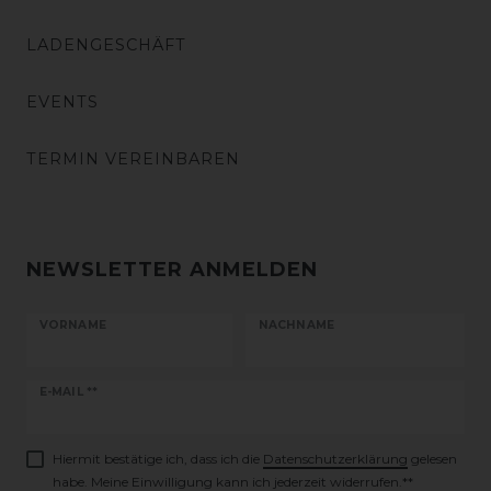
LADENGESCHÄFT
EVENTS
TERMIN VEREINBAREN
NEWSLETTER ANMELDEN
VORNAME
NACHNAME
Newsletter
E-MAIL **
Honig
Hiermit bestätige ich, dass ich die
Daten­schutz­erklärung
gelesen
habe. Meine Einwilligung kann ich jederzeit widerrufen.**