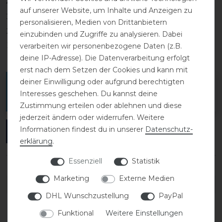
4
0
auf unserer Website, um Inhalte und Anzeigen zu
3
0
personalisieren, Medien von Drittanbietern
2
0
einzubinden und Zugriffe zu analysieren. Dabei
1
0
verarbeiten wir personenbezogene Daten (z.B.
deine IP-Adresse). Die Datenverarbeitung erfolgt
erst nach dem Setzen der Cookies und kann mit
deiner Einwilligung oder aufgrund berechtigten
Melde dich an, um eine Kundenrezension zu
Interesses geschehen. Du kannst deine
verfassen.
Zustimmung erteilen oder ablehnen und diese
jederzeit ändern oder widerrufen. Weitere
Informationen findest du in unserer
Daten­schutz­
ANMELDEN
erklärung
.
Essenziell
Statistik
Marketing
Externe Medien
DETAILS ZUR PRODUKTSICHERHEIT
DHL Wunschzustellung
PayPal
Funktional
Weitere Einstellungen