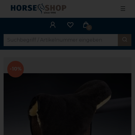
☰
0
-10%