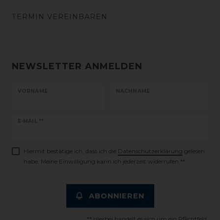
TERMIN VEREINBAREN
NEWSLETTER ANMELDEN
VORNAME
NACHNAME
Newsletter
E-MAIL **
Honig
Hiermit bestätige ich, dass ich die
Daten­schutz­erklärung
gelesen
habe. Meine Einwilligung kann ich jederzeit widerrufen.**
ABONNIEREN
** Hierbei handelt es sich um ein Pflichtfeld.