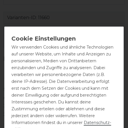
Varianten-ID:
11660
SKU:
6301-braun-wb
EAN:
4042164026621
Wir verwenden Cookies und ähnliche Technologien
auf unserer Website, um Inhalte und Anzeigen zu
Kundenrezensionen
(0)
personalisieren, Medien von Drittanbietern
einzubinden und Zugriffe zu analysieren. Dabei
verarbeiten wir personenbezogene Daten (z.B.
deine IP-Adresse). Die Datenverarbeitung erfolgt
erst nach dem Setzen der Cookies und kann mit
5
0
deiner Einwilligung oder aufgrund berechtigten
4
0
Interesses geschehen. Du kannst deine
3
0
Zustimmung erteilen oder ablehnen und diese
2
0
jederzeit ändern oder widerrufen. Weitere
1
0
Informationen findest du in unserer
Daten­schutz­