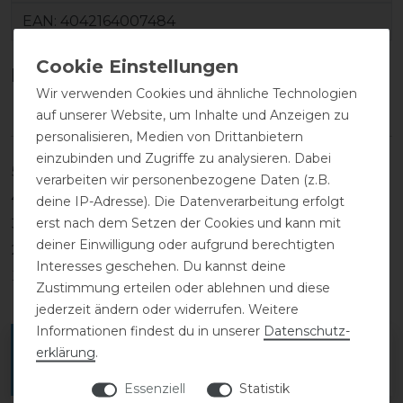
EAN:
4042164007484
Kundenrezensionen
(0)
Wir verwenden Cookies und ähnliche Technologien
auf unserer Website, um Inhalte und Anzeigen zu
personalisieren, Medien von Drittanbietern
einzubinden und Zugriffe zu analysieren. Dabei
5
0
verarbeiten wir personenbezogene Daten (z.B.
4
0
deine IP-Adresse). Die Datenverarbeitung erfolgt
erst nach dem Setzen der Cookies und kann mit
3
0
deiner Einwilligung oder aufgrund berechtigten
2
0
Interesses geschehen. Du kannst deine
1
0
Zustimmung erteilen oder ablehnen und diese
jederzeit ändern oder widerrufen. Weitere
Informationen findest du in unserer
Daten­schutz­
Melde dich an, um eine Kundenrezension zu
erklärung
.
verfassen.
Essenziell
Statistik