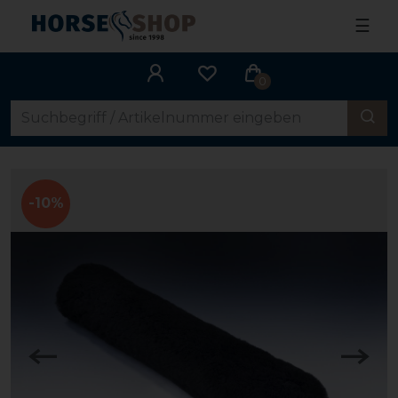
☰
0
-10%