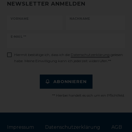
NEWSLETTER ANMELDEN
VORNAME
NACHNAME
Newsletter
E-MAIL **
Honig
Hiermit bestätige ich, dass ich die
Daten­schutz­erklärung
gelesen
habe. Meine Einwilligung kann ich jederzeit widerrufen.**
ABONNIEREN
** Hierbei handelt es sich um ein Pflichtfeld.
Impressum
Daten­schutz­erklärung
AGB