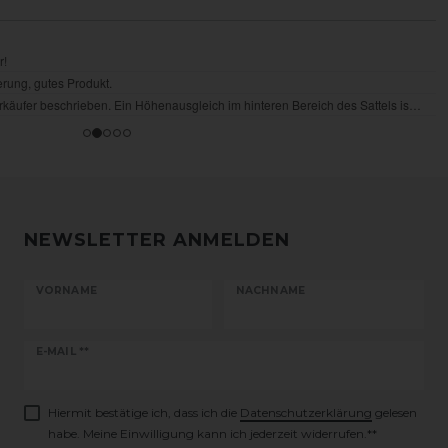
NEWSLETTER ANMELDEN
VORNAME
NACHNAME
Newsletter
E-MAIL **
Honig
Hiermit bestätige ich, dass ich die
Daten­schutz­erklärung
gelesen
habe. Meine Einwilligung kann ich jederzeit widerrufen.**