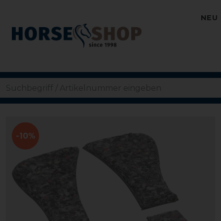
NEU
-10%