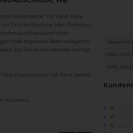
ERBUNDSCHAUM, WB
ltra Doppeltasche" mit Rand. Diese
g zur Druckentlastung oder Korrektur.
ermüden auch bei dauerhafter
igen Pads angepasst. Beim einlegen in
Varianten-
gen. Die Stärke des Materials beträgt
SKU:
CHR-
EAN:
4042
Ultra Doppeltasche" mit Rand (Artikel
Kundenr
er Korrektur
5
4
3