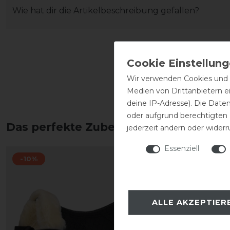
Wie hat dir die Artikelbeschreibung gefallen?
Wir verwenden Cookies und ä
Medien von Drittanbietern e
deine IP-Adresse). Die Date
oder aufgrund berechtigten
Das perfekte Zubehör für dich
jederzeit ändern oder widerr
Essenziell
-10%
ALLE AKZEPTIER