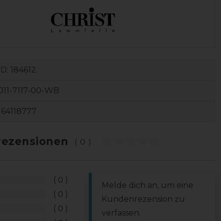
ID:
184612
011-7117-00-WB
164118777
ezensionen
(0)
0
Melde dich an, um eine
0
Kundenrezension zu
0
verfassen.