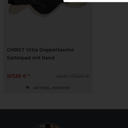
CHRIST Ultra Doppeltasche
Sattelpad mit Rand
157,50 € *
statt 175,00 €
ARTIKEL MERKEN