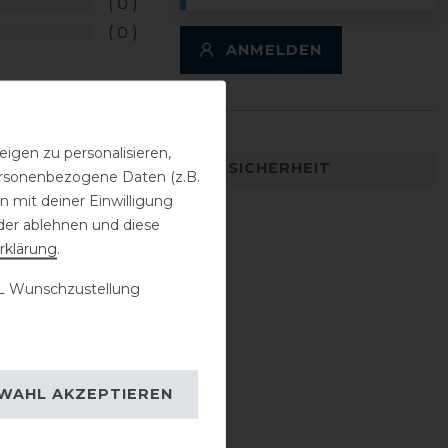
0
0
ANMELDEN
igen zu personalisieren,
DETAILS ZUR PRODUKTSICHERHEIT
personenbezogene Daten (z.B.
 mit deiner Einwilligung
der ablehnen und diese
rklärung
.
 Wunschzustellung
WAHL AKZEPTIEREN