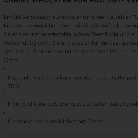
CHRIST V-POLSTER FÜR PAD 5181
- V
Ein Set Verbundschaumpolster für unser Sattelpad "U
Einlagen ermöglichen eine individuelle Aufpolsterun
Sie sind sehr strapazierfähig, schweißbeständig und 
Verwendung nicht. Sie sind speziell für die dazugehör
das Pad muß die abgerundete Kante zum Pferd hin zei
15mm.
Passende Verbundschaumpolster für das Sattelpad "
5181)
Individuelle Aufpolsterung zur Druckentlastung od
Die Stärke des Materials beträgt 15 mm