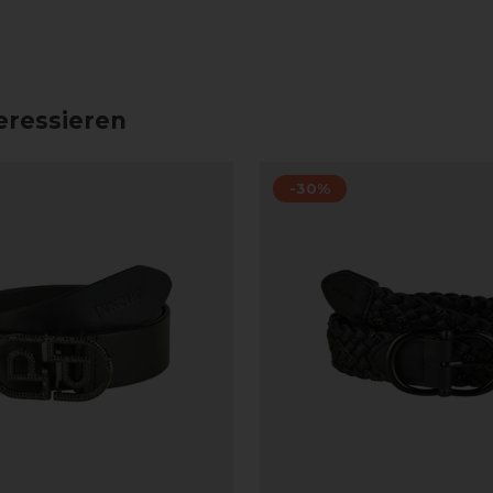
eressieren
-30%