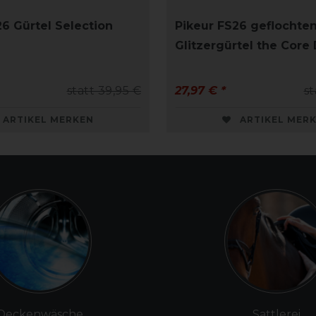
26 Gürtel Selection
Pikeur FS26 geflochte
Glitzergürtel the Cor
statt 39,95 €
27,97 € *
st
ARTIKEL MERKEN
ARTIKEL MER
Deckenwäsche
Sattlerei