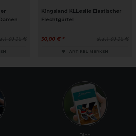
ner
Kingsland KLLeslie Elastischer
e Damen
Flechtgürtel
att 39,95 €
30,00 € *
statt 39,95 €
KEN
ARTIKEL MERKEN
Blog