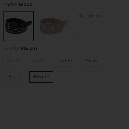
Farbe:
black
Größe:
105 cm
55 cm
65 cm
75 cm
85 cm
95 cm
105 cm