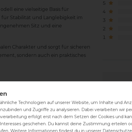
5
dell eine vielseitige Basis für
4
für Stabilität und Langlebigkeit im
3
n angenehmen Sitz und eine
2
1
nalen Charakter und sorgt für sicheren
atement, sondern auch ein praktisches
hnliche Technologien auf unserer Website, um Inhalte und Anze
inzubinden und Zugriffe zu analysieren. Dabei verarbeiten wir 
nverarbeitung erfolgt erst nach dem Setzen der Cookies und kann
 Interesses geschehen. Du kannst deine Zustimmung erteilen o
ufen. Weitere Informationen findest du in unserer
Daten­schutz­e