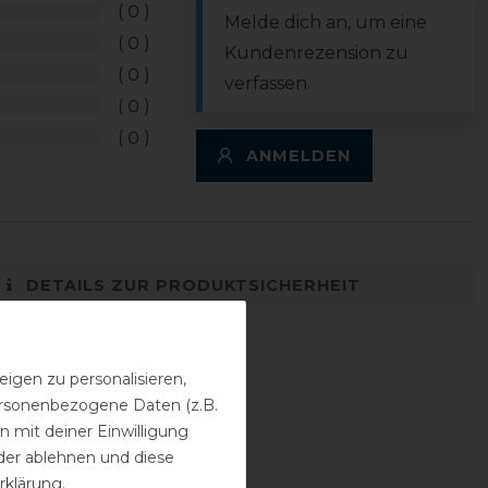
0
Melde dich an, um eine
0
Kundenrezension zu
0
verfassen.
0
0
ANMELDEN
DETAILS ZUR PRODUKTSICHERHEIT
igen zu personalisieren,
personenbezogene Daten (z.B.
 mit deiner Einwilligung
der ablehnen und diese
rklärung
.