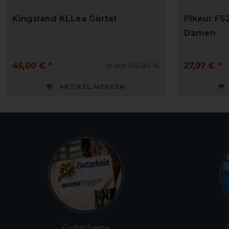
Kingsland KLLea Gürtel
Pikeur FS
Damen
45,00 € *
statt 59,95 €
27,97 € *
ARTIKEL MERKEN
Gutscheine