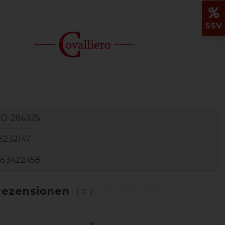
SSV
ID:
286325
3232147
653422458
ezensionen
(0)