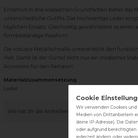
Erhältlich in drei klassischen Grundfarben bietet das Mo
unterschiedliche Outfits. Das hochwertige Leder sorgt 
täglichen Einsatz. Gleichzeitig gewährleistet es eine
formbeständige Passform.
Die robuste Metallschnalle unterstreicht den funktio
Halt. Damit ist der Gürtel nicht nur ein modisches St
Accessoire für den Reitsport.
Materialzusammensetzung
Leder
Wir verwenden Cookies und ä
Wie hat dir die Artikelbeschreibung gefallen?
Medien von Drittanbietern e
deine IP-Adresse). Die Date
oder aufgrund berechtigten
jederzeit ändern oder widerr