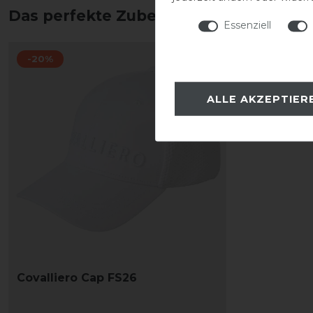
Das perfekte Zubehör für dich
Essenziell
-20%
ALLE AKZEPTIER
Covalliero Cap FS26