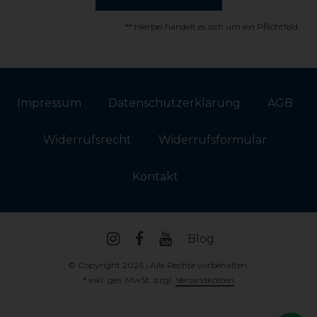
** Hierbei handelt es sich um ein Pflichtfeld.
Impressum
Daten­schutz­erklärung
AGB
Widerrufs­recht
Widerrufs­formular
Kontakt
Blog
© Copyright 2026 | Alle Rechte vorbehalten.
* inkl. ges. MwSt. zzgl.
Versandkosten