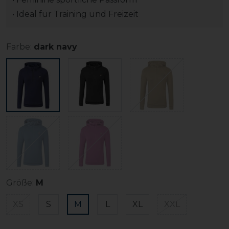
• Ideal für Training und Freizeit
Farbe:
dark navy
Größe:
M
XS
S
M
L
XL
XXL