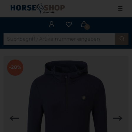
☰
0
-20%