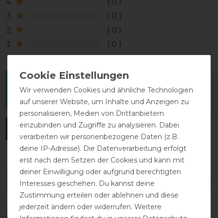
4
0
3
0
2
0
1
0
Melde dich an, um eine Kundenrezension zu
Wir verwenden Cookies und ähnliche Technologien
verfassen.
auf unserer Website, um Inhalte und Anzeigen zu
personalisieren, Medien von Drittanbietern
einzubinden und Zugriffe zu analysieren. Dabei
ANMELDEN
verarbeiten wir personenbezogene Daten (z.B.
deine IP-Adresse). Die Datenverarbeitung erfolgt
erst nach dem Setzen der Cookies und kann mit
deiner Einwilligung oder aufgrund berechtigten
DETAILS ZUR PRODUKTSICHERHEIT
Interesses geschehen. Du kannst deine
Zustimmung erteilen oder ablehnen und diese
jederzeit ändern oder widerrufen. Weitere