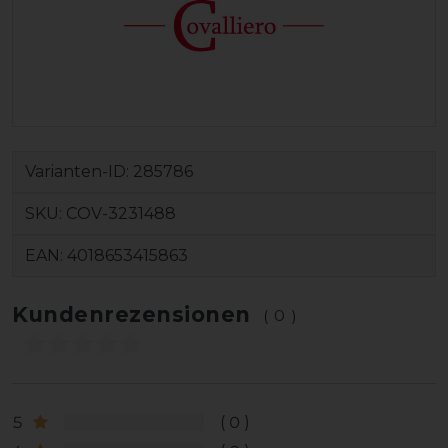
Varianten-ID:
285786
SKU:
COV-3231488
EAN:
4018653415863
Kundenrezensionen
(0)
5
0