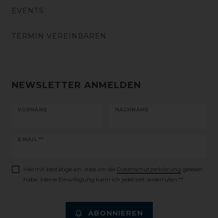
EVENTS
TERMIN VEREINBAREN
NEWSLETTER ANMELDEN
VORNAME
NACHNAME
Newsletter
E-MAIL **
Honig
Hiermit bestätige ich, dass ich die
Daten­schutz­erklärung
gelesen
habe. Meine Einwilligung kann ich jederzeit widerrufen.**
ABONNIEREN