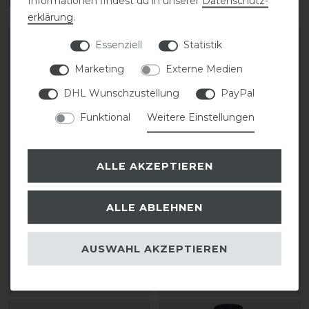
Das perfekte Zubehör für dich
Informationen findest du in unserer
Daten­schutz­
erklärung
.
-20%
-20%
Essenziell
Statistik
Marketing
Externe Medien
DHL Wunschzustellung
PayPal
Funktional
Weitere Einstellungen
ALLE AKZEPTIEREN
Covalliero Gürtel FS26
Covalliero Regenjacke
FS26 Damen
ALLE ABLEHNEN
statt 44,99 €
35,99 € *
statt 74,99 €
AUSWAHL AKZEPTIEREN
59,99 € *
ARTIKEL MERKEN
ARTIKEL MERKEN