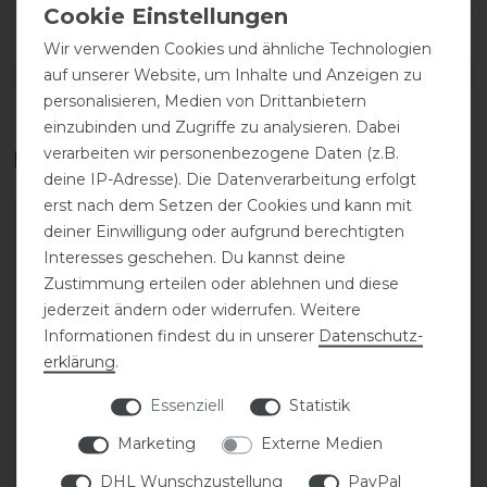
Wir verwenden Cookies und ähnliche Technologien
DETAILS ZUR PRODUKTSICHERHEIT
auf unserer Website, um Inhalte und Anzeigen zu
personalisieren, Medien von Drittanbietern
einzubinden und Zugriffe zu analysieren. Dabei
verarbeiten wir personenbezogene Daten (z.B.
Das perfekte Zubehör für dich
deine IP-Adresse). Die Datenverarbeitung erfolgt
erst nach dem Setzen der Cookies und kann mit
-20%
-20%
deiner Einwilligung oder aufgrund berechtigten
Interesses geschehen. Du kannst deine
Zustimmung erteilen oder ablehnen und diese
jederzeit ändern oder widerrufen. Weitere
Informationen findest du in unserer
Daten­schutz­
erklärung
.
Essenziell
Statistik
Marketing
Externe Medien
Covalliero Regenjacke
Covalliero Gürtel FS26
FS26 Damen
DHL Wunschzustellung
PayPal