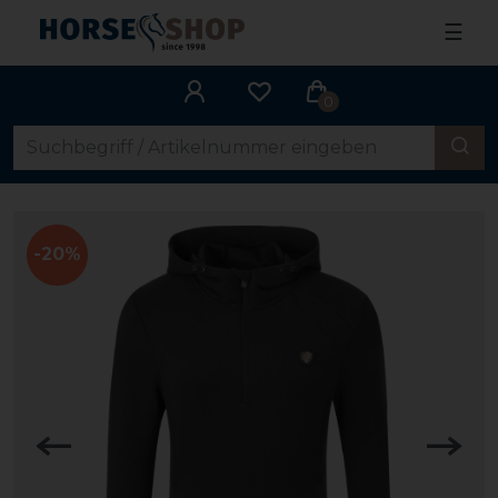
☰
0
-20%