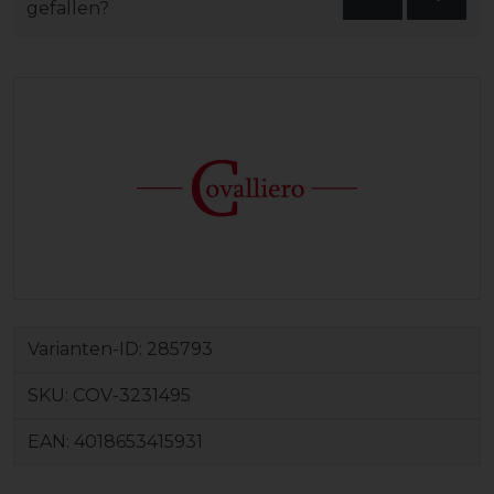
gefallen?
Varianten-ID:
285793
SKU:
COV-3231495
EAN:
4018653415931