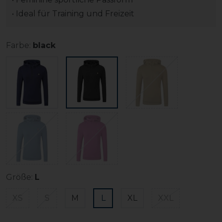
• Ideal für Training und Freizeit
Farbe:
black
Größe:
L
XS
S
M
L
XL
XXL