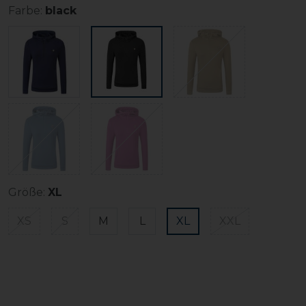
Farbe:
black
Größe:
XL
XS
S
M
L
XL
XXL