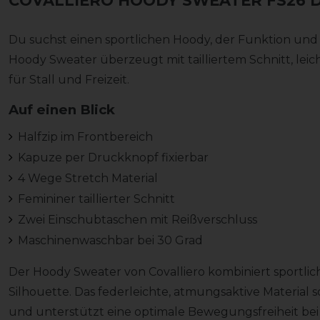
COVALLIERO HOODY SWEATER FS26 
Du suchst einen sportlichen Hoody, der Funktion und f
Hoody Sweater überzeugt mit tailliertem Schnitt, lei
für Stall und Freizeit.
Auf einen Blick
Halfzip im Frontbereich
Kapuze per Druckknopf fixierbar
4 Wege Stretch Material
Femininer taillierter Schnitt
Zwei Einschubtaschen mit Reißverschluss
Maschinenwaschbar bei 30 Grad
Der Hoody Sweater von Covalliero kombiniert sportli
Silhouette. Das federleichte, atmungsaktive Material
und unterstützt eine optimale Bewegungsfreiheit bei j