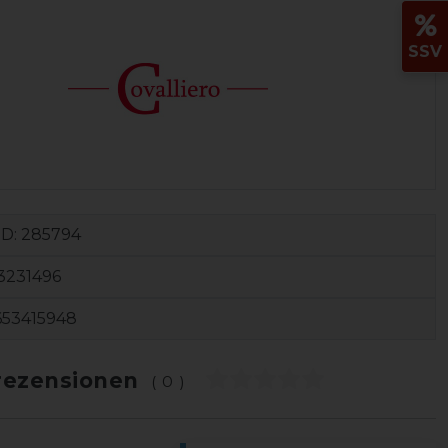
SSV
ID:
285794
3231496
653415948
ezensionen
(0)