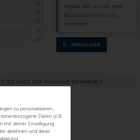
0
Melde dich an, um eine
0
Kundenrezension zu
0
verfassen.
0
0
ANMELDEN
DETAILS ZUR PRODUKTSICHERHEIT
igen zu personalisieren,
personenbezogene Daten (z.B.
 mit deiner Einwilligung
der ablehnen und diese
rklärung
.