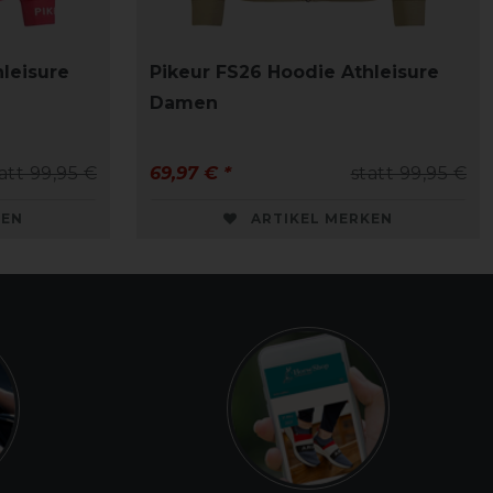
leisure
Pikeur FS26 Hoodie Athleisure
Damen
att 99,95 €
69,97 € *
statt 99,95 €
KEN
ARTIKEL MERKEN