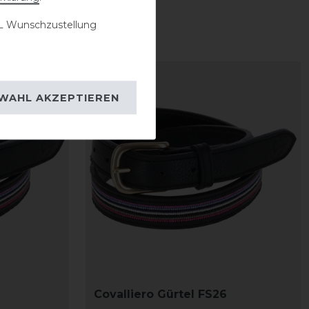
 Wunschzustellung
-20%
WAHL AKZEPTIEREN
Covalliero Gürtel FS26