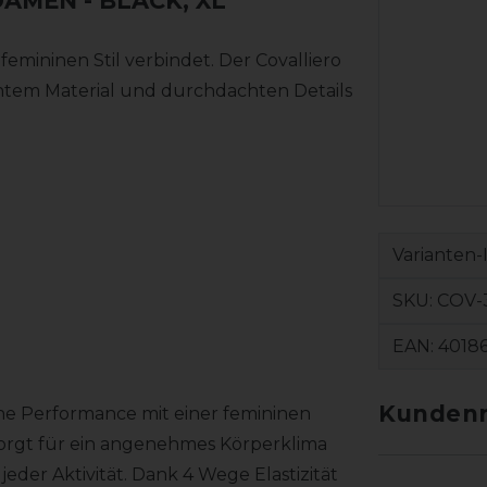
DAMEN
- BLACK, XL
emininen Stil verbindet. Der Covalliero
chtem Material und durchdachten Details
Varianten-
SKU:
COV-
EAN:
4018
Kundenr
che Performance mit einer femininen
 sorgt für ein angenehmes Körperklima
eder Aktivität. Dank 4 Wege Elastizität