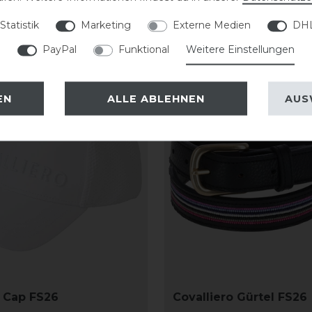
Statistik
Marketing
Externe Medien
DHL
PayPal
Funktional
Weitere Einstellungen
-20%
EN
ALLE ABLEHNEN
AUS
o Cap FS26
Covalliero Gürtel FS26