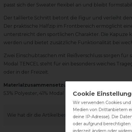
passt sich der Sweater flexibel an und bleibt formstabil
Der taillierte Schnitt betont die Figur und verleiht d
Der praktische Halfzip im Frontbereich ermöglicht ein
unterstreicht den sportlichen Charakter. Die Kapuze k
werden und bietet zusätzliche Funktionalität bei w
Zwei Einschubtaschen mit Reißverschluss sorgen für s
Modal TENCEL steht für ein besonders weiches Trageg
oder in der Freizeit.
Materialzusammensetzung
53% Polyester, 41% Modal TENCEL, 6% Elasthan
Wir verwenden Cookies und ä
Medien von Drittanbietern e
Wie hat dir die Artikelbeschreibung gefallen?
deine IP-Adresse). Die Date
oder aufgrund berechtigten
jederzeit ändern oder widerr