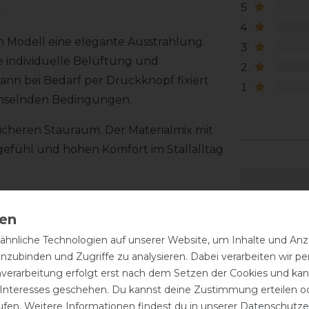
5
.
4
em Modell eine elegante Ausstrahlung.
3
e individuelle Belüftung und
2
ann bei Bedarf per Druckknopf fixiert
1
echselnden Bedingungen.
icheren Stauraum. Der Materialmix mit
efühl und hohen Komfort im Stallalltag
hnliche Technologien auf unserer Website, um Inhalte und Anze
inzubinden und Zugriffe zu analysieren. Dabei verarbeiten wir 
nverarbeitung erfolgt erst nach dem Setzen der Cookies und kann
 Interesses geschehen. Du kannst deine Zustimmung erteilen o
ufen. Weitere Informationen findest du in unserer
Daten­schutz­e