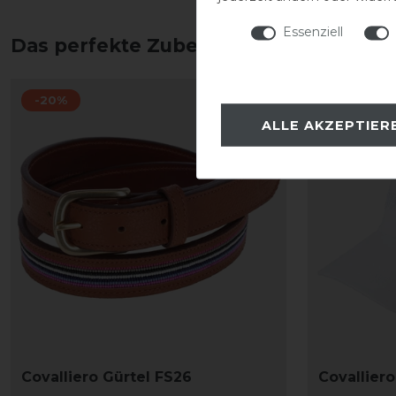
Essenziell
Das perfekte Zubehör für dich
-20%
-20%
ALLE AKZEPTIER
Covalliero Gürtel FS26
Covallier