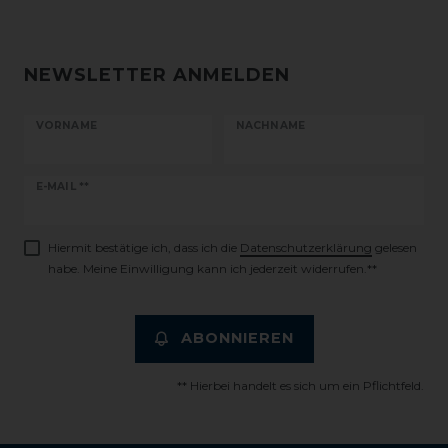
NEWSLETTER ANMELDEN
VORNAME
NACHNAME
Newsletter
E-MAIL **
Honig
Hiermit bestätige ich, dass ich die
Daten­schutz­erklärung
gelesen
habe. Meine Einwilligung kann ich jederzeit widerrufen.**
ABONNIEREN
** Hierbei handelt es sich um ein Pflichtfeld.