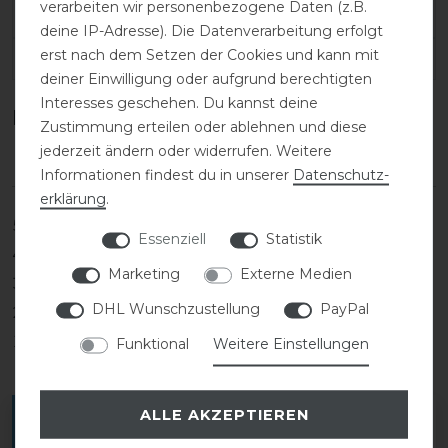
verarbeiten wir personenbezogene Daten (z.B.
SKU:
COV-3231722
deine IP-Adresse). Die Datenverarbeitung erfolgt
erst nach dem Setzen der Cookies und kann mit
EAN:
4018653418208
deiner Einwilligung oder aufgrund berechtigten
Interesses geschehen. Du kannst deine
Kundenrezensionen
(0)
Zustimmung erteilen oder ablehnen und diese
jederzeit ändern oder widerrufen. Weitere
Informationen findest du in unserer
Daten­schutz­
erklärung
.
5
0
Essenziell
Statistik
4
0
Marketing
Externe Medien
3
0
DHL Wunschzustellung
PayPal
2
0
1
0
Funktional
Weitere Einstellungen
ALLE AKZEPTIEREN
Melde dich an, um eine Kundenrezension zu