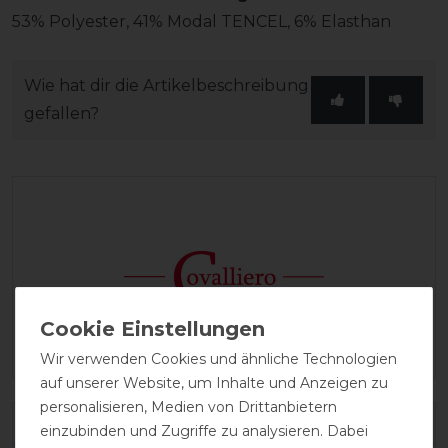
53% Polyester, 41% Modal TENCEL, 6% Elasthan
Wie hat dir die Artikelbeschreibung
gefallen?
Wir verwenden Cookies und ähnliche Technologien
auf unserer Website, um Inhalte und Anzeigen zu
personalisieren, Medien von Drittanbietern
Varianten-ID:
286031
einzubinden und Zugriffe zu analysieren. Dabei