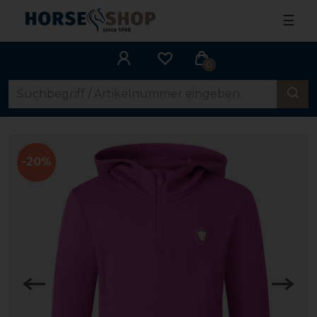
☰
0
-20%