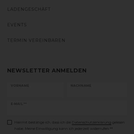
LADENGESCHÄFT
EVENTS
TERMIN VEREINBAREN
NEWSLETTER ANMELDEN
VORNAME
NACHNAME
Newsletter
E-MAIL **
Honig
Hiermit bestätige ich, dass ich die
Daten­schutz­erklärung
gelesen
habe. Meine Einwilligung kann ich jederzeit widerrufen.**