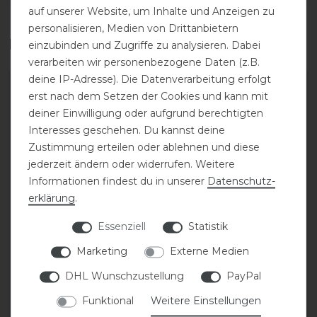
auf unserer Website, um Inhalte und Anzeigen zu
personalisieren, Medien von Drittanbietern
Das perfekte Zubehör für dich
einzubinden und Zugriffe zu analysieren. Dabei
verarbeiten wir personenbezogene Daten (z.B.
deine IP-Adresse). Die Datenverarbeitung erfolgt
-20%
-20%
erst nach dem Setzen der Cookies und kann mit
deiner Einwilligung oder aufgrund berechtigten
Interesses geschehen. Du kannst deine
Zustimmung erteilen oder ablehnen und diese
jederzeit ändern oder widerrufen. Weitere
Informationen findest du in unserer
Daten­schutz­
erklärung
.
Essenziell
Statistik
Covalliero Turniershirt
Covalliero T-Shirt FS26
langarm FS26 Damen
Damen
Marketing
Externe Medien
DHL Wunschzustellung
PayPal
statt 39,99 €
statt 29,99 €
Funktional
Weitere Einstellungen
31,99 € *
23,99 € *