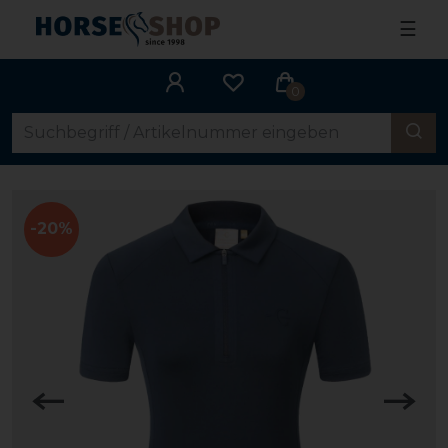
☰
0
-20%