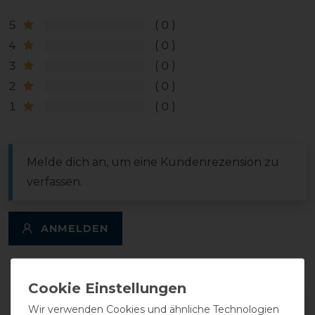
5
0
4
0
3
0
2
0
1
0
Melde dich an, um eine Kundenrezension zu
verfassen.
ANMELDEN
DETAILS ZUR PRODUKTSICHERHEIT
Wir verwenden Cookies und ähnliche Technologien