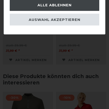
ALLE ABLEHNEN
AUSWAHL AKZEPTIEREN
Covalliero Turniershirt
Covalliero Turniershirt
FS26 Damen
FS26 Damen
statt 39,99 €
statt 39,99 €
31,99 € *
31,99 € *
ARTIKEL MERKEN
ARTIKEL MERKEN
Diese Produkte könnten dich auch
interessieren
-30%
-10%