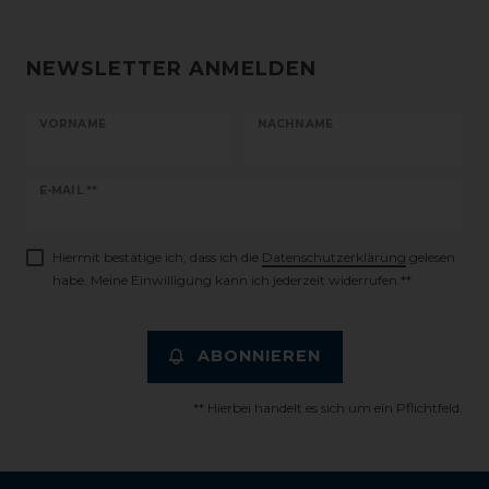
NEWSLETTER ANMELDEN
VORNAME
NACHNAME
Newsletter
E-MAIL **
Honig
Hiermit bestätige ich, dass ich die
Daten­schutz­erklärung
gelesen
habe. Meine Einwilligung kann ich jederzeit widerrufen.**
ABONNIEREN
** Hierbei handelt es sich um ein Pflichtfeld.