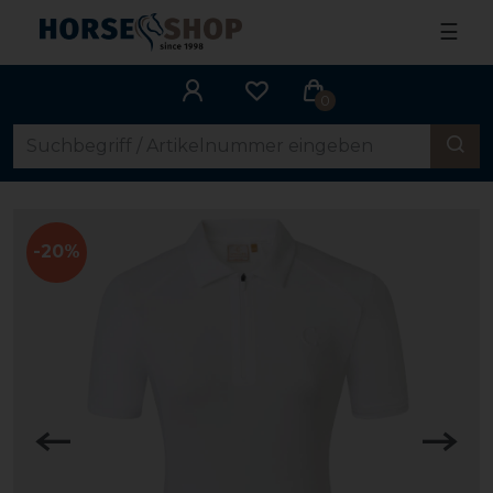
☰
0
-20%