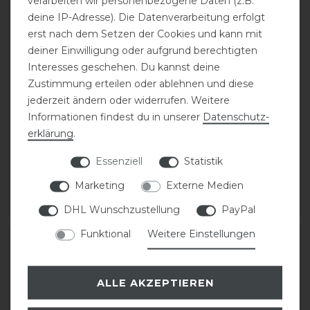
verarbeiten wir personenbezogene Daten (z.B.
deine IP-Adresse). Die Datenverarbeitung erfolgt
erst nach dem Setzen der Cookies und kann mit
deiner Einwilligung oder aufgrund berechtigten
Interesses geschehen. Du kannst deine
Zustimmung erteilen oder ablehnen und diese
jederzeit ändern oder widerrufen. Weitere
Covalliero T-Shirt FS26
Covalliero Turniershirt
Informationen findest du in unserer
Daten­schutz­
Damen
langarm FS26 Damen
erklärung
.
Essenziell
Statistik
statt 29,99 €
statt 39,99 €
23,99 € *
31,99 € *
Marketing
Externe Medien
ARTIKEL MERKEN
ARTIKEL MERKEN
DHL Wunschzustellung
PayPal
Funktional
Weitere Einstellungen
-20%
-20%
ALLE AKZEPTIEREN