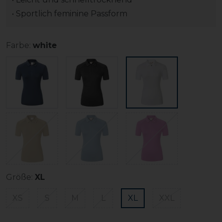
• Sportlich feminine Passform
Farbe:
white
Größe:
XL
XS
S
M
L
XL
XXL