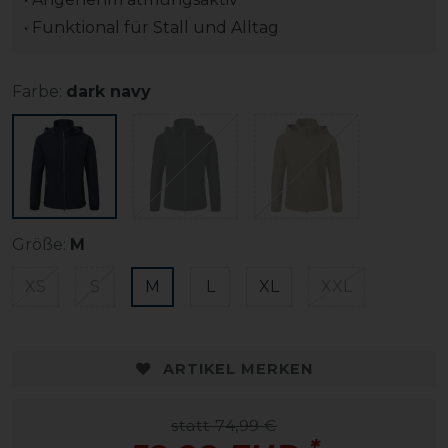
• Funktional für Stall und Alltag
Farbe:
dark navy
Größe:
M
XS
S
M
L
XL
XXL
ARTIKEL MERKEN
statt 74,99 €
*