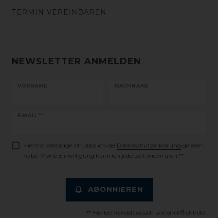
TERMIN VEREINBAREN
NEWSLETTER ANMELDEN
VORNAME
NACHNAME
Newsletter
E-MAIL **
Honig
Hiermit bestätige ich, dass ich die
Daten­schutz­erklärung
gelesen
habe. Meine Einwilligung kann ich jederzeit widerrufen.**
ABONNIEREN
** Hierbei handelt es sich um ein Pflichtfeld.