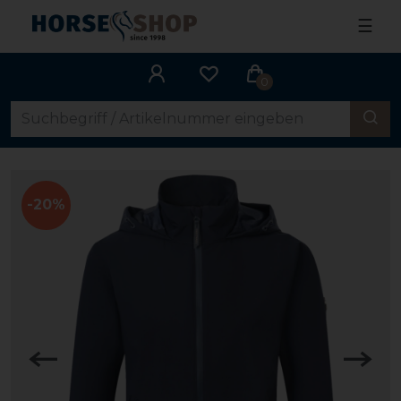
☰
0
-20%