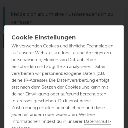
Melde dich an, um eine Kundenrezension zu
verfassen.
ANMELDEN
Wir verwenden Cookies und ähnliche Technologien
auf unserer Website, um Inhalte und Anzeigen zu
personalisieren, Medien von Drittanbietern
einzubinden und Zugriffe zu analysieren. Dabei
DETAILS ZUR PRODUKTSICHERHEIT
verarbeiten wir personenbezogene Daten (z.B.
deine IP-Adresse). Die Datenverarbeitung erfolgt
erst nach dem Setzen der Cookies und kann mit
Das perfekte Zubehör für dich
deiner Einwilligung oder aufgrund berechtigten
Interesses geschehen. Du kannst deine
Zustimmung erteilen oder ablehnen und diese
-20%
-20%
jederzeit ändern oder widerrufen. Weitere
Informationen findest du in unserer
Daten­schutz­