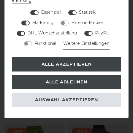
erklärung
.
Essenziell
Statistik
Marketing
Externe Medien
DHL Wunschzustellung
PayPal
Funktional
Weitere Einstellungen
Covalliero Hoody
Covalliero Hoody
Sweater FS26 Damen
Sweater FS26 Damen
ALLE AKZEPTIEREN
statt 69,99 €
statt 69,99 €
55,99 € *
55,99 € *
ALLE ABLEHNEN
ARTIKEL MERKEN
ARTIKEL MERKEN
AUSWAHL AKZEPTIEREN
Diese Produkte könnten dich auch
interessieren
-30%
-30%