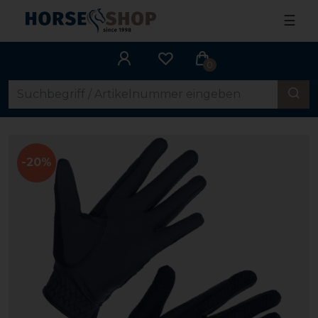
☰
0
-20%