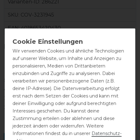
Varianten-ID:
286221
SKU:
COV-3231945
EAN:
4018653420430
Kundenrezensionen
(0)
Wir verwenden Cookies und ähnliche Technologien
auf unserer Website, um Inhalte und Anzeigen zu
personalisieren, Medien von Drittanbietern
einzubinden und Zugriffe zu analysieren. Dabei
5
0
verarbeiten wir personenbezogene Daten (z.B.
deine IP-Adresse). Die Datenverarbeitung erfolgt
4
0
erst nach dem Setzen der Cookies und kann mit
3
0
deiner Einwilligung oder aufgrund berechtigten
2
0
Interesses geschehen. Du kannst deine
1
0
Zustimmung erteilen oder ablehnen und diese
jederzeit ändern oder widerrufen. Weitere
Informationen findest du in unserer
Daten­schutz­