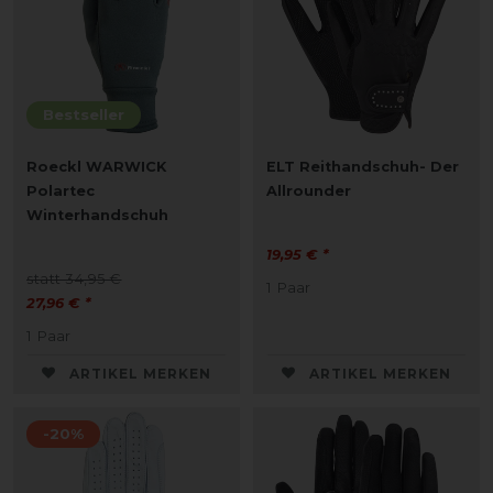
Bestseller
Roeckl WARWICK
ELT Reithandschuh- Der
Polartec
Allrounder
Winterhandschuh
19,95 € *
statt 34,95 €
1
Paar
27,96 € *
1
Paar
ARTIKEL MERKEN
ARTIKEL MERKEN
-20%