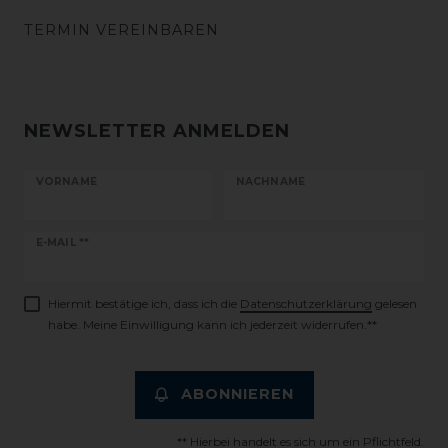
TERMIN VEREINBAREN
NEWSLETTER ANMELDEN
VORNAME
NACHNAME
Newsletter
E-MAIL **
Honig
Hiermit bestätige ich, dass ich die
Daten­schutz­erklärung
gelesen
habe. Meine Einwilligung kann ich jederzeit widerrufen.**
ABONNIEREN
** Hierbei handelt es sich um ein Pflichtfeld.