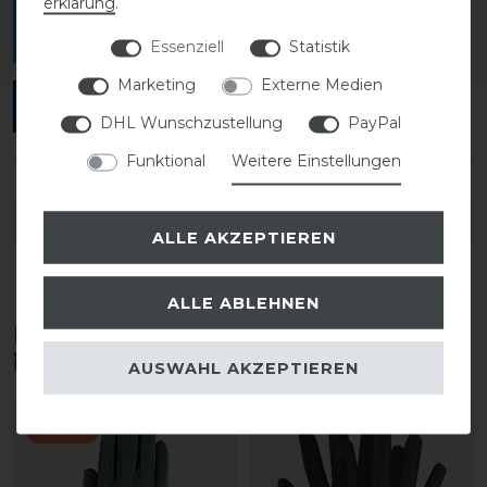
erklärung
.
Melde dich an, um eine Kundenrezension zu
verfassen.
Essenziell
Statistik
Marketing
Externe Medien
ANMELDEN
DHL Wunschzustellung
PayPal
Funktional
Weitere Einstellungen
DETAILS ZUR PRODUKTSICHERHEIT
ALLE AKZEPTIEREN
ALLE ABLEHNEN
Diese Produkte könnten dich auch
interessieren
AUSWAHL AKZEPTIEREN
-20%