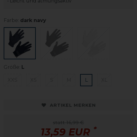
• Leicht und atmungsaktiv
Farbe:
dark navy
Größe:
L
XXS
XS
S
M
L
XL
ARTIKEL MERKEN
statt 16,99 €
*
13,59 EUR