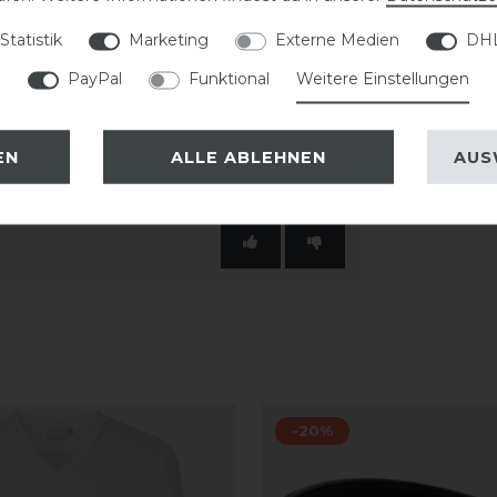
s bieten sicheren Stauraum. Der
Statistik
Marketing
Externe Medien
DHL
s weiches Hautgefühl und eine
PayPal
Funktional
Weitere Einstellungen
EN
ALLE ABLEHNEN
AUS
-20%