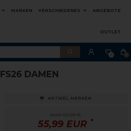
D
MARKEN
VERSCHIEDENES
ANGEBOTE
OUTLET
0
0
 FS26 DAMEN
-20%
-
ARTIKEL MERKEN
statt 69,99 €
*
55,99 EUR