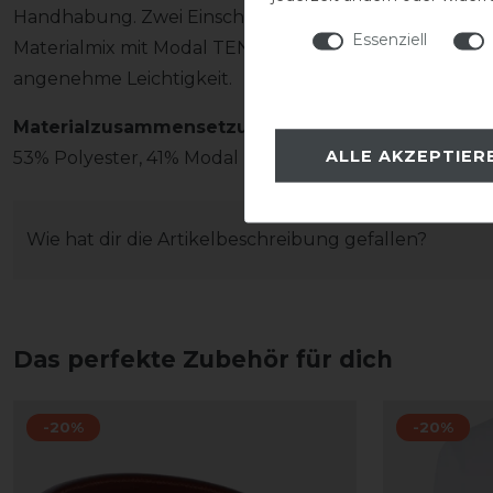
Handhabung. Zwei Einschubtaschen mit Reißverschlus
Essenziell
Materialmix mit Modal TENCEL sorgt für ein besonder
angenehme Leichtigkeit.
Materialzusammensetzung
ALLE AKZEPTIER
53% Polyester, 41% Modal TENCEL, 6% Elasthan
Wie hat dir die Artikelbeschreibung gefallen?
Das perfekte Zubehör für dich
-20%
-20%