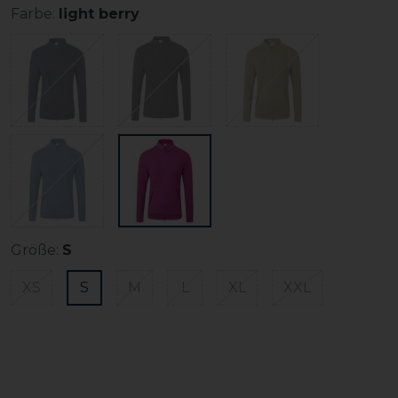
Farbe:
light berry
Größe:
S
XS
S
M
L
XL
XXL