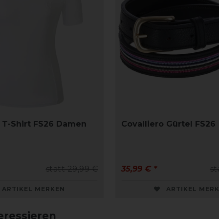
o T-Shirt FS26 Damen
Covalliero Gürtel FS26
statt 29,99 €
35,99 € *
st
ARTIKEL MERKEN
ARTIKEL MER
eressieren