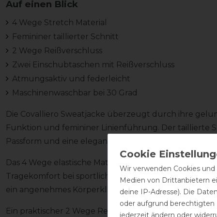
Auf einen Blick
4 Wege Stretch Material
Femininer taillierter Schnitt
2 Wege Reißverschluss
Zwei Einschubtaschen mit Reißverschluss
Atmungsaktiv und federleicht
Maschinenwaschbar bei 30 Grad
Die Covalliero Sweatjacke überzeugt durch ihre gelu
Funktion und femininer Linienführung. Der taillierte 
Passform und eine elegante Silhouette, ohne die Bew
Das 4 Wege elastische Material passt sich flexibel je
Wir verwenden Cookies und ä
Tragekomfort bei sportlichen Aktivitäten. Gleichzeiti
Medien von Drittanbietern e
ein angenehmes Körperklima und macht die Jacke ideal f
deine IP-Adresse). Die Date
oder aufgrund berechtigten
Ein praktischer 2 Wege Reißverschluss erhöht die Flexib
jederzeit ändern oder widerr