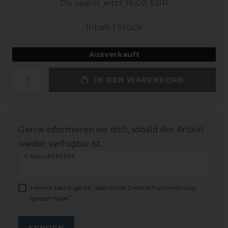
Du sparst jetzt 14,00 EUR
Inhalt
1
Stück
Ausverkauft
IN DEN WARENKORB
Gerne informieren wir dich, sobald der Artikel
wieder verfügbar ist.
E-MAIL-ADRESSE
Hiermit bestätige ich, dass ich die
Daten­schutz­erklärung
*
gelesen habe.
SENDEN