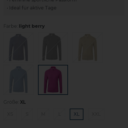
• Ideal für aktive Tage
Farbe:
light berry
Größe:
XL
XS
S
M
L
XL
XXL