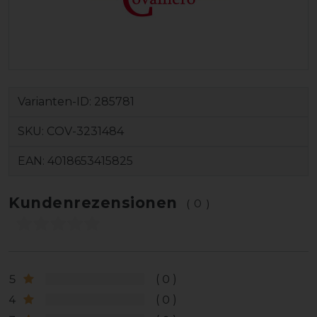
Varianten-ID:
285781
SKU:
COV-3231484
EAN:
4018653415825
Kundenrezensionen
(0)
5
0
4
0