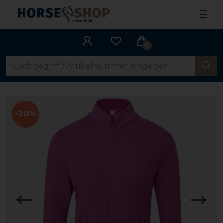
☰
0
-20%