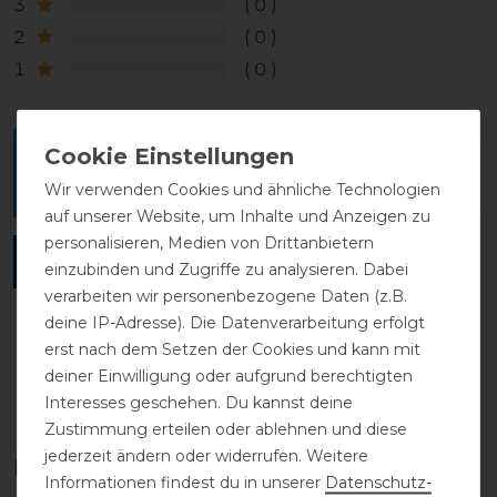
3
0
2
0
1
0
Melde dich an, um eine Kundenrezension zu
verfassen.
Wir verwenden Cookies und ähnliche Technologien
auf unserer Website, um Inhalte und Anzeigen zu
personalisieren, Medien von Drittanbietern
ANMELDEN
einzubinden und Zugriffe zu analysieren. Dabei
verarbeiten wir personenbezogene Daten (z.B.
deine IP-Adresse). Die Datenverarbeitung erfolgt
erst nach dem Setzen der Cookies und kann mit
deiner Einwilligung oder aufgrund berechtigten
DETAILS ZUR PRODUKTSICHERHEIT
Interesses geschehen. Du kannst deine
Zustimmung erteilen oder ablehnen und diese
jederzeit ändern oder widerrufen. Weitere
Das perfekte Zubehör für dich
Informationen findest du in unserer
Daten­schutz­