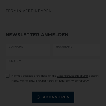
TERMIN VEREINBAREN
NEWSLETTER ANMELDEN
VORNAME
NACHNAME
Newsletter
E-MAIL **
Honig
Hiermit bestätige ich, dass ich die
Daten­schutz­erklärung
gelesen
habe. Meine Einwilligung kann ich jederzeit widerrufen.**
ABONNIEREN