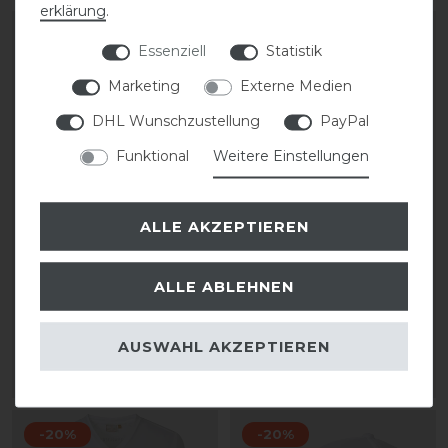
erklärung
.
-20%
-20%
Essenziell
Statistik
Marketing
Externe Medien
DHL Wunschzustellung
PayPal
Funktional
Weitere Einstellungen
ALLE AKZEPTIEREN
Covalliero Hoody
Covalliero Gürtel FS26
Sweater FS26 Damen
ALLE ABLEHNEN
statt 44,99 €
statt 69,99 €
35,99 € *
55,99 € *
AUSWAHL AKZEPTIEREN
ARTIKEL MERKEN
ARTIKEL MERKEN
-20%
-20%