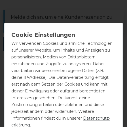
Melde dich an, um eine Kundenrezension zu
verfassen.
Wir verwenden Cookies und ähnliche Technologien
ANMELDEN
auf unserer Website, um Inhalte und Anzeigen zu
personalisieren, Medien von Drittanbietern
einzubinden und Zugriffe zu analysieren. Dabei
verarbeiten wir personenbezogene Daten (z.B.
DETAILS ZUR PRODUKTSICHERHEIT
deine IP-Adresse). Die Datenverarbeitung erfolgt
erst nach dem Setzen der Cookies und kann mit
deiner Einwilligung oder aufgrund berechtigten
Das perfekte Zubehör für dich
Interesses geschehen. Du kannst deine
Zustimmung erteilen oder ablehnen und diese
jederzeit ändern oder widerrufen. Weitere
-20%
-20%
Informationen findest du in unserer
Daten­schutz­
erklärung
.