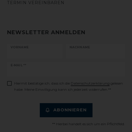
TERMIN VEREINBAREN
NEWSLETTER ANMELDEN
VORNAME
NACHNAME
Newsletter
E-MAIL **
Honig
Hiermit bestätige ich, dass ich die
Daten­schutz­erklärung
gelesen
habe. Meine Einwilligung kann ich jederzeit widerrufen.**
ABONNIEREN
** Hierbei handelt es sich um ein Pflichtfeld.