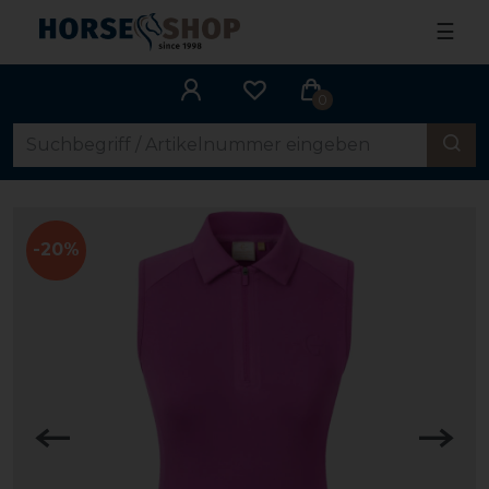
☰
0
-20%