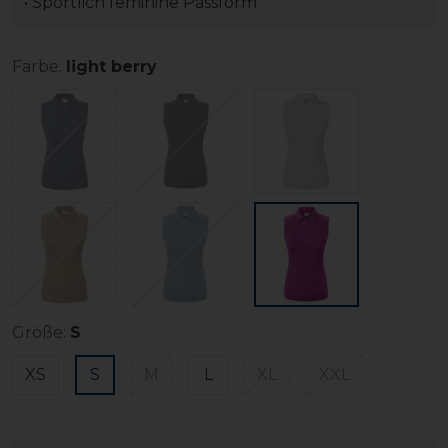
• Sportlich feminine Passform
Farbe:
light berry
Größe:
S
XS
S
M
L
XL
XXL