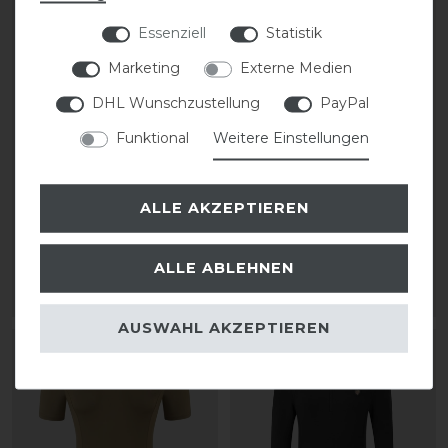
Essenziell
Statistik
Marketing
Externe Medien
DHL Wunschzustellung
PayPal
Funktional
Weitere Einstellungen
Covalliero T-Shirt FS26
Covalliero Hoody
Damen
Sweater FS26 Damen
ALLE AKZEPTIEREN
statt 29,99 €
statt 69,99 €
23,99 € *
55,99 € *
ALLE ABLEHNEN
ARTIKEL MERKEN
ARTIKEL MERKEN
AUSWAHL AKZEPTIEREN
-20%
-20%