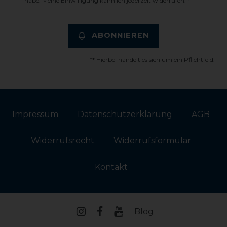
habe. Meine Einwilligung kann ich jederzeit widerrufen.**
ABONNIEREN
** Hierbei handelt es sich um ein Pflichtfeld.
Impressum
Daten­schutz­erklärung
AGB
Widerrufs­recht
Widerrufs­formular
Kontakt
Blog