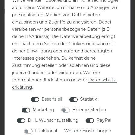
Wir verwenden Cookies und ähnliche Technologien
auf unserer Website, um Inhalte und Anzeigen zu
Das perfekte Zubehör für dich
personalisieren, Medien von Drittanbietern
einzubinden und Zugriffe zu analysieren. Dabei
verarbeiten wir personenbezogene Daten (z.B.
-20%
-20%
deine IP-Adresse). Die Datenverarbeitung erfolgt
erst nach dem Setzen der Cookies und kann mit
deiner Einwilligung oder aufgrund berechtigten
Interesses geschehen. Du kannst deine
Zustimmung erteilen oder ablehnen und diese
jederzeit ändern oder widerrufen. Weitere
Informationen findest du in unserer
Daten­schutz­
erklärung
.
Covalliero T-Shirt FS26
Covalliero T-Shirt FS26
Damen
Damen
Essenziell
Statistik
Marketing
Externe Medien
statt 29,99 €
statt 29,99 €
DHL Wunschzustellung
PayPal
23,99 € *
23,99 € *
Funktional
Weitere Einstellungen
ARTIKEL MERKEN
ARTIKEL MERKEN