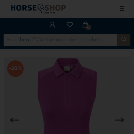
☰
0
-20%