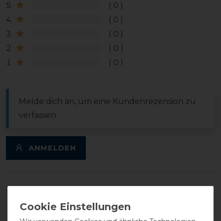
5
0
4
0
3
0
2
0
1
0
Melde dich an, um eine Kundenrezension zu
verfassen.
ANMELDEN
DETAILS ZUR PRODUKTSICHERHEIT