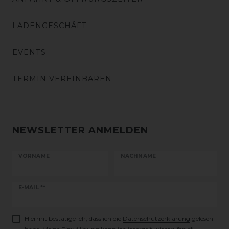
LADENGESCHÄFT
EVENTS
TERMIN VEREINBAREN
NEWSLETTER ANMELDEN
VORNAME
NACHNAME
Newsletter
E-MAIL **
Honig
Hiermit bestätige ich, dass ich die
Daten­schutz­erklärung
gelesen