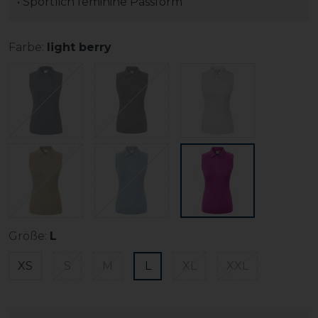
• Sportlich feminine Passform
Farbe:
light berry
Größe:
L
XS
S
M
L
XL
XXL