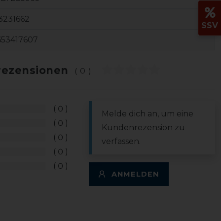
3231662
SSV
653417607
ezensionen
(0)
0
Melde dich an, um eine
0
Kundenrezension zu
0
verfassen.
0
0
ANMELDEN