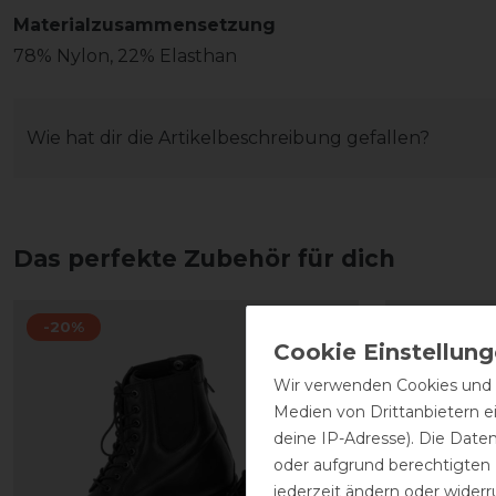
Materialzusammensetzung
78% Nylon, 22% Elasthan
Wie hat dir die Artikelbeschreibung gefallen?
Das perfekte Zubehör für dich
-20%
-20%
Wir verwenden Cookies und ä
Medien von Drittanbietern e
deine IP-Adresse). Die Date
oder aufgrund berechtigten
jederzeit ändern oder widerr