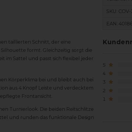
SKU:
COV-
EAN:
4018
Kundenr
 taillierten Schnitt, der eine
ilhouette formt. Gleichzeitig sorgt die
 im Sattel und passt sich flexibel jeder
5
4
en Körperklima bei und bleibt auch bei
3
tion aus 4 Knopf Leiste und verdecktem
2
epflegte Frontansicht.
1
en Turnierlook. Die beiden Reitschlitze
ttel und runden das funktionale Design