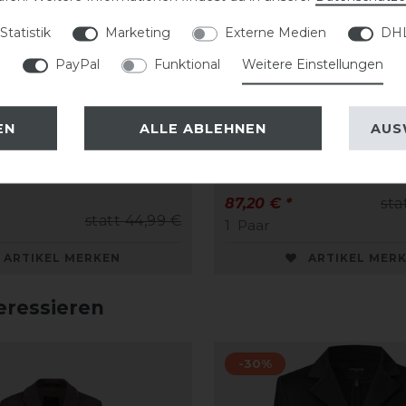
Statistik
Marketing
Externe Medien
DHL
PayPal
Funktional
Weitere Einstellungen
EN
ALLE ABLEHNEN
AUS
 Gürtel FS26
Covalliero Stiefelette 
87,20 € *
sta
statt 44,99 €
1
Paar
ARTIKEL MERKEN
ARTIKEL MER
eressieren
-30%