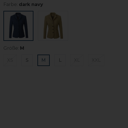
Farbe:
dark navy
Größe:
M
XS
S
M
L
XL
XXL