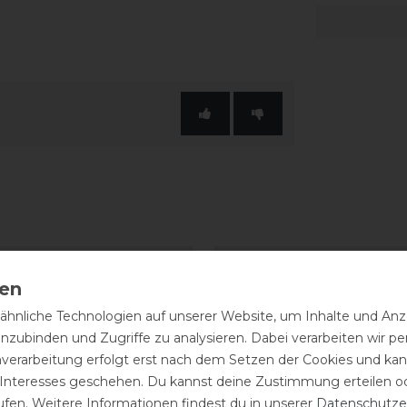
-20%
hnliche Technologien auf unserer Website, um Inhalte und Anze
inzubinden und Zugriffe zu analysieren. Dabei verarbeiten wir 
nverarbeitung erfolgt erst nach dem Setzen der Cookies und kann
 Interesses geschehen. Du kannst deine Zustimmung erteilen o
ufen. Weitere Informationen findest du in unserer
Daten­schutz­e