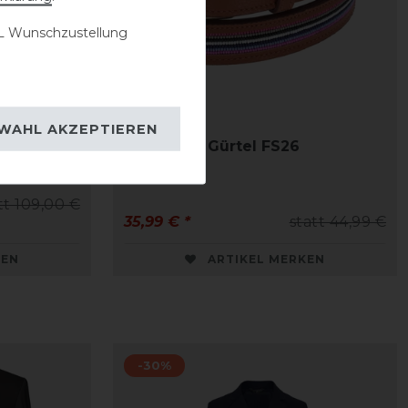
 Wunschzustellung
WAHL AKZEPTIEREN
FS26
Covalliero Gürtel FS26
tt 109,00 €
35,99 € *
statt 44,99 €
KEN
ARTIKEL MERKEN
-30%