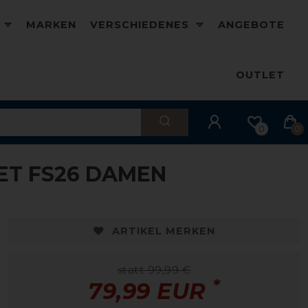
D
MARKEN
VERSCHIEDENES
ANGEBOTE
OUTLET
0
0
ET FS26 DAMEN
-20%
-
ARTIKEL MERKEN
statt 99,99 €
*
79,99 EUR