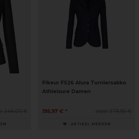
Pikeur FS26 Alura Turniersakko
Athleisure Damen
tt 249,00 €
195,97 € *
statt 279,95 €
KEN
ARTIKEL MERKEN