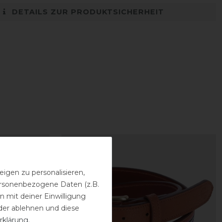
DETAILS ZUR PRODUKTSICHERHEIT
-20%
igen zu personalisieren,
personenbezogene Daten (z.B.
 mit deiner Einwilligung
der ablehnen und diese
rklärung
.