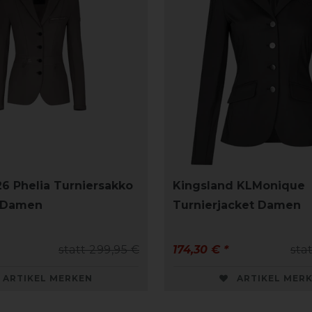
26 Phelia Turniersakko
Kingsland KLMonique
n Damen
Turnierjacket Damen
statt 299,95 €
174,30 € *
sta
ARTIKEL MERKEN
ARTIKEL MER