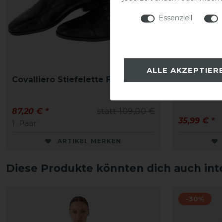
Essenziell
ALLE AKZEPTIER
Covalliero Stiefelette FS26
Covalliero
87,20 € *
statt 109,00 €
35,99 € *
1
Paar
ARTIKEL MERKEN
Diese Produkte könnten dich auch int
-30%