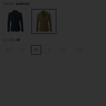
Farbe:
walnut
Größe:
M
XS
S
M
L
XL
XXL