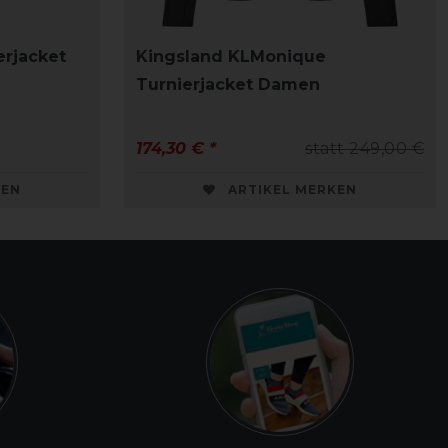
erjacket
Kingsland KLMonique
Turnierjacket Damen
174,30 € *
statt 249,00 €
KEN
ARTIKEL MERKEN