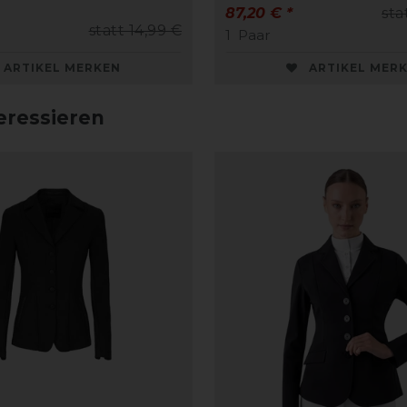
87,20 € *
sta
statt 14,99 €
1
Paar
ARTIKEL MERKEN
ARTIKEL MER
eressieren