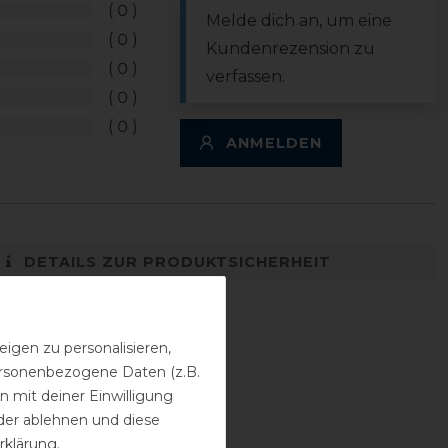
0
Melde dich an, um eine
0
Kundenrezension zu
0
verfassen.
0
0
ANMELDEN
DETAILS ZUR PRODUKTSICHERHEIT
igen zu personalisieren,
personenbezogene Daten (z.B.
 mit deiner Einwilligung
der ablehnen und diese
rklärung
.