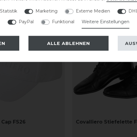
Statistik
Marketing
Externe Medien
DHL
PayPal
Funktional
Weitere Einstellungen
-20%
EN
ALLE ABLEHNEN
AUS
o Cap FS26
Covalliero Stiefelette 