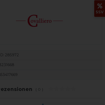
SSV
ID:
285972
3231668
653417669
ezensionen
(0)