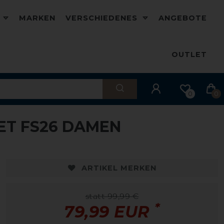
D
MARKEN
VERSCHIEDENES
ANGEBOTE
OUTLET
0
0
ET FS26 DAMEN
-20%
-
ARTIKEL MERKEN
statt 99,99 €
*
79,99 EUR