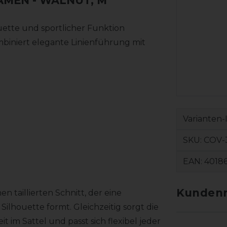
DAMEN
- WALNUT, M
ette und sportlicher Funktion
mbiniert elegante Linienführung mit
Varianten-
SKU:
COV-
EAN:
4018
Kundenr
 taillierten Schnitt, der eine
ilhouette formt. Gleichzeitig sorgt die
 im Sattel und passt sich flexibel jeder