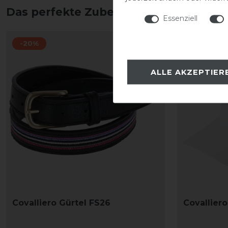
Das perfekte Zubehör für dich
Essenziell
-20%
-20%
ALLE AKZEPTIER
Covalliero Gürtel FS26
Covallier