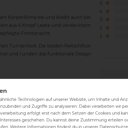
5
4
en Körperklima bei und bleibt auch bei
3
tion aus 4 Knopf Leiste und verdecktem
2
epflegte Frontansicht.
1
en Turnierlook. Die beiden Reitschlitze
ttel und runden das funktionale Design
hnliche Technologien auf unserer Website, um Inhalte und Anze
inzubinden und Zugriffe zu analysieren. Dabei verarbeiten wir 
nverarbeitung erfolgt erst nach dem Setzen der Cookies und kann
 Interesses geschehen. Du kannst deine Zustimmung erteilen o
ufen. Weitere Informationen findest du in unserer
Daten­schutz­e