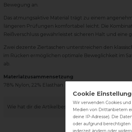
Bewegung an.
Das atmungsaktive Material trägt zu einem angenehm
längeren Prüfungen komfortabel leicht. Die Kombina
Reißverschluss gewährleistet sicheren Halt und eine g
Zwei dezente Ziertaschen unterstreichen den klassisch
im Rücken ermöglichen optimale Beweglichkeit im Sa
ab.
Materialzusammensetzung
78% Nylon, 22% Elasthan
Wir verwenden Cookies und ä
Wie hat dir die Artikelbeschreibung gefallen?
Medien von Drittanbietern e
deine IP-Adresse). Die Date
oder aufgrund berechtigten
jederzeit ändern oder widerr