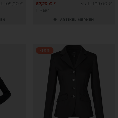
tt 109,00 €
87,20 € *
statt 109,00 €
1
Paar
KEN
ARTIKEL MERKEN
-30%