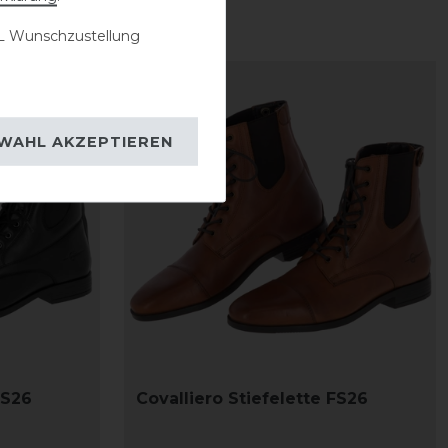
 Wunschzustellung
-20%
WAHL AKZEPTIEREN
FS26
Covalliero Stiefelette FS26