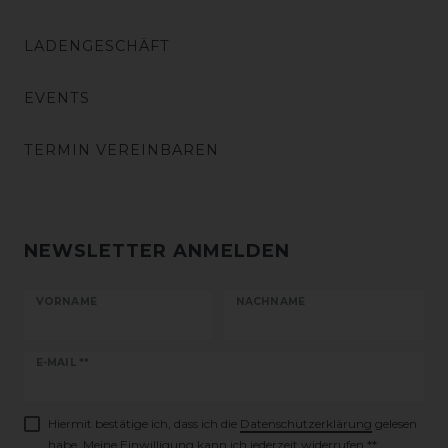
LADENGESCHÄFT
EVENTS
TERMIN VEREINBAREN
NEWSLETTER ANMELDEN
VORNAME
NACHNAME
Newsletter
E-MAIL **
Honig
Hiermit bestätige ich, dass ich die
Daten­schutz­erklärung
gelesen
habe. Meine Einwilligung kann ich jederzeit widerrufen.**