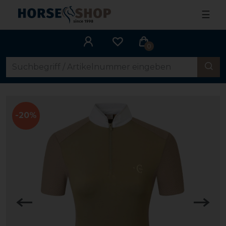
☰
0
-20%