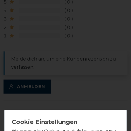
5
0
4
0
3
0
2
0
1
0
Melde dich an, um eine Kundenrezension zu
verfassen.
ANMELDEN
DETAILS ZUR PRODUKTSICHERHEIT
Wir verwenden Cookies und ähnliche Technologien