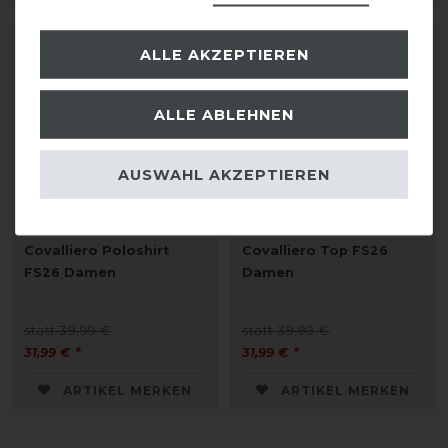
-20%
-20%
ALLE AKZEPTIEREN
ALLE ABLEHNEN
AUSWAHL AKZEPTIEREN
Covalliero Poloshirt
Covalliero Top FS26
FS26 Damen
Damen
statt 39,99 €
statt 39,99 €
31,99 € *
31,99 € *
ARTIKEL MERKEN
ARTIKEL MERKEN