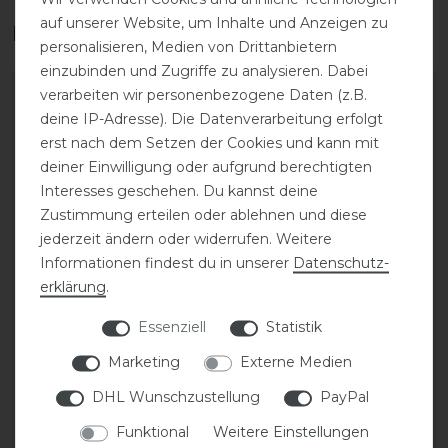
auf unserer Website, um Inhalte und Anzeigen zu
Das perfekte Zubehör für dich
personalisieren, Medien von Drittanbietern
einzubinden und Zugriffe zu analysieren. Dabei
verarbeiten wir personenbezogene Daten (z.B.
-20%
-20%
deine IP-Adresse). Die Datenverarbeitung erfolgt
erst nach dem Setzen der Cookies und kann mit
deiner Einwilligung oder aufgrund berechtigten
Interesses geschehen. Du kannst deine
Zustimmung erteilen oder ablehnen und diese
jederzeit ändern oder widerrufen. Weitere
Informationen findest du in unserer
Daten­schutz­
erklärung
.
Covalliero Turnierjacket
Covalliero Turnierjacket
FS26 Damen
FS26 Damen
Essenziell
Statistik
Marketing
Externe Medien
statt 99,99 €
statt 99,99 €
DHL Wunschzustellung
PayPal
79,99 € *
79,99 € *
Funktional
Weitere Einstellungen
ARTIKEL MERKEN
ARTIKEL MERKEN