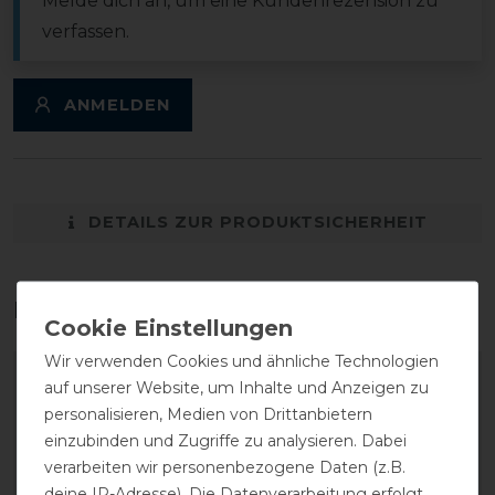
Melde dich an, um eine Kundenrezension zu
verfassen.
ANMELDEN
DETAILS ZUR PRODUKTSICHERHEIT
Das perfekte Zubehör für dich
Wir verwenden Cookies und ähnliche Technologien
-20%
-20%
auf unserer Website, um Inhalte und Anzeigen zu
personalisieren, Medien von Drittanbietern
einzubinden und Zugriffe zu analysieren. Dabei
verarbeiten wir personenbezogene Daten (z.B.
deine IP-Adresse). Die Datenverarbeitung erfolgt