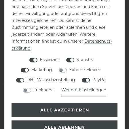
erst nach dem Setzen der Cookies und kann mit
deiner Einwilligung oder aufgrund berechtigten
Interesses geschehen. Du kannst deine
Zustimmung erteilen oder ablehnen und diese
Covalliero Stiefelette
Covalliero Stiefelette
jederzeit ändern oder widerrufen. Weitere
FS26
FS26
Informationen findest du in unserer
Daten­schutz­
erklärung
.
statt 109,00 €
statt 109,00 €
87,20 € *
87,20 € *
Essenziell
Statistik
1
Paar
1
Paar
Marketing
Externe Medien
ARTIKEL MERKEN
ARTIKEL MERKEN
DHL Wunschzustellung
PayPal
Funktional
Weitere Einstellungen
-20%
-20%
ALLE AKZEPTIEREN
ALLE ABLEHNEN