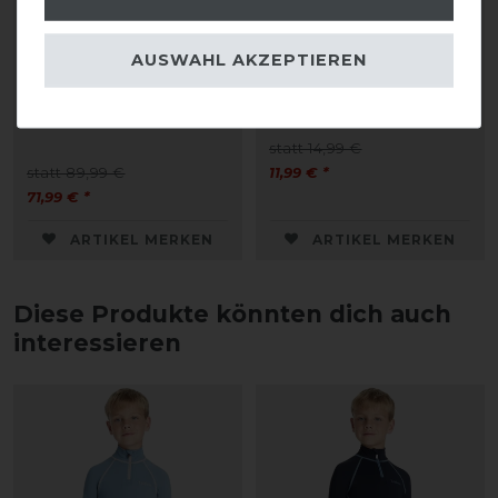
AUSWAHL AKZEPTIEREN
Covalliero Turnierjacket
Covalliero Cap FS26
FS26 Kinder
statt 14,99 €
statt 89,99 €
11,99 € *
71,99 € *
ARTIKEL MERKEN
ARTIKEL MERKEN
Diese Produkte könnten dich auch
interessieren