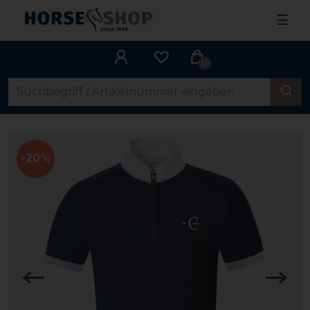
☰
0
-20%