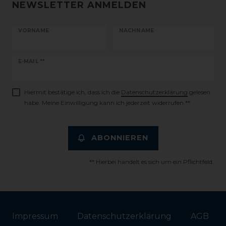
NEWSLETTER ANMELDEN
VORNAME
NACHNAME
Newsletter
E-MAIL **
Honig
Hiermit bestätige ich, dass ich die
Daten­schutz­erklärung
gelesen
habe. Meine Einwilligung kann ich jederzeit widerrufen.**
ABONNIEREN
** Hierbei handelt es sich um ein Pflichtfeld.
Impressum
Daten­schutz­erklärung
AGB