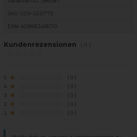
Varianten-ID:
286087
SKU:
COV-3231773
EAN:
4018653418710
Kundenrezensionen
(0)
5
0
4
0
3
0
2
0
1
0