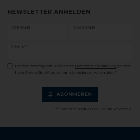
NEWSLETTER ANMELDEN
VORNAME
NACHNAME
Newsletter
E-MAIL **
Honig
Hiermit bestätige ich, dass ich die
Daten­schutz­erklärung
gelesen
habe. Meine Einwilligung kann ich jederzeit widerrufen.**
ABONNIEREN
** Hierbei handelt es sich um ein Pflichtfeld.