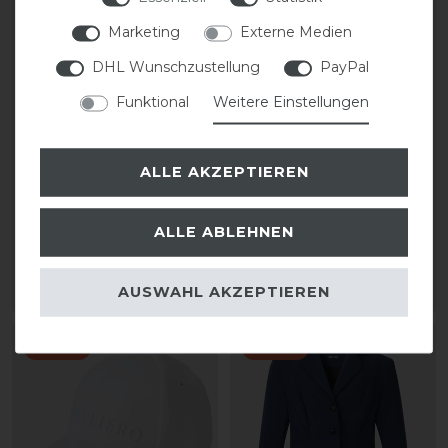
Marketing
Externe Medien
DHL Wunschzustellung
PayPal
Funktional
Weitere Einstellungen
Covalliero Stiefelette
Covalliero Stiefelette
FS26
FS26
ALLE AKZEPTIEREN
statt 109,00 €
statt 109,00 €
87,20 € *
87,20 € *
ALLE ABLEHNEN
1
Paar
1
Paar
AUSWAHL AKZEPTIEREN
ARTIKEL MERKEN
ARTIKEL MERKEN
-20%
-20%