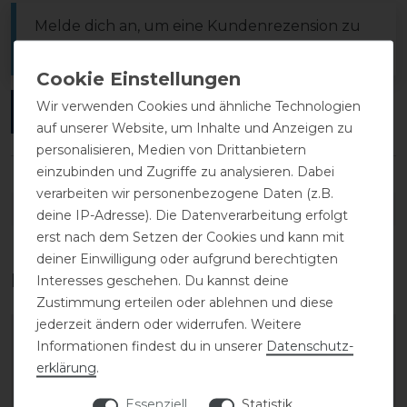
Melde dich an, um eine Kundenrezension zu
verfassen.
Wir verwenden Cookies und ähnliche Technologien
ANMELDEN
auf unserer Website, um Inhalte und Anzeigen zu
personalisieren, Medien von Drittanbietern
einzubinden und Zugriffe zu analysieren. Dabei
verarbeiten wir personenbezogene Daten (z.B.
DETAILS ZUR PRODUKTSICHERHEIT
deine IP-Adresse). Die Datenverarbeitung erfolgt
erst nach dem Setzen der Cookies und kann mit
deiner Einwilligung oder aufgrund berechtigten
Das perfekte Zubehör für dich
Interesses geschehen. Du kannst deine
Zustimmung erteilen oder ablehnen und diese
jederzeit ändern oder widerrufen. Weitere
-20%
-20%
Informationen findest du in unserer
Daten­schutz­
erklärung
.
Essenziell
Statistik