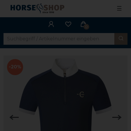
☰
0
-20%