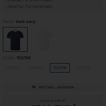
• Ideal für Turniereinsatz
Farbe:
dark navy
Größe:
152/158
128/134
140/146
152/158
164/170
ARTIKEL MERKEN
statt 34,99 €
*