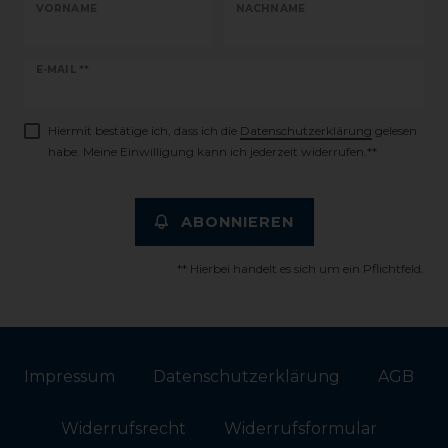
VORNAME
NACHNAME
Newsletter
E-MAIL **
Honig
Hiermit bestätige ich, dass ich die
Daten­schutz­erklärung
gelesen
habe. Meine Einwilligung kann ich jederzeit widerrufen.**
ABONNIEREN
** Hierbei handelt es sich um ein Pflichtfeld.
Impressum
Daten­schutz­erklärung
AGB
Widerrufs­recht
Widerrufs­formular