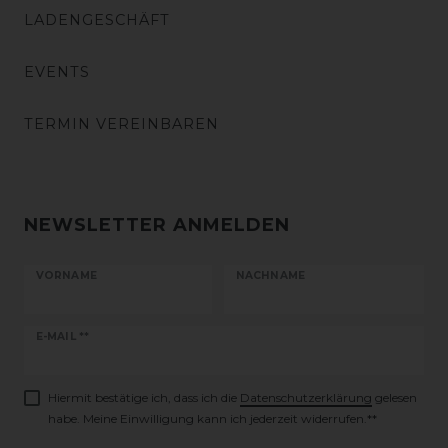
LADENGESCHÄFT
EVENTS
TERMIN VEREINBAREN
NEWSLETTER ANMELDEN
VORNAME
NACHNAME
Newsletter
E-MAIL **
Honig
Hiermit bestätige ich, dass ich die
Daten­schutz­erklärung
gelesen
habe. Meine Einwilligung kann ich jederzeit widerrufen.**