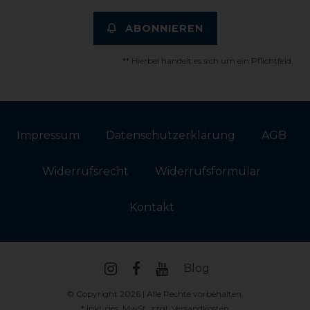
ABONNIEREN
** Hierbei handelt es sich um ein Pflichtfeld.
Impressum
Daten­schutz­erklärung
AGB
Widerrufs­recht
Widerrufs­formular
Kontakt
Blog
© Copyright 2026 | Alle Rechte vorbehalten.
* inkl. ges. MwSt. zzgl.
Versandkosten