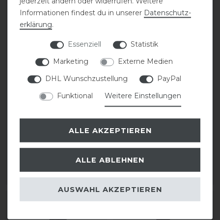
jederzeit ändern oder widerrufen. Weitere
Informationen findest du in unserer
Daten­schutz­
erklärung
.
Essenziell
Statistik
Bestseller
Bestseller
Marketing
Externe Medien
DHL Wunschzustellung
PayPal
kellX Horsies Leckerlies -
Pikeur Kniestrumpf
Belohnung für Dein
TUBE
Funktional
Weitere Einstellungen
Pferd
statt 19,95 €
3,60 € *
15,96 € *
ALLE AKZEPTIEREN
1
Kilogramm
| 3,60 € /
1
Paar
Kilogramm
ALLE ABLEHNEN
ARTIKEL MERKEN
ARTIKEL MERKEN
AUSWAHL AKZEPTIEREN
-20%