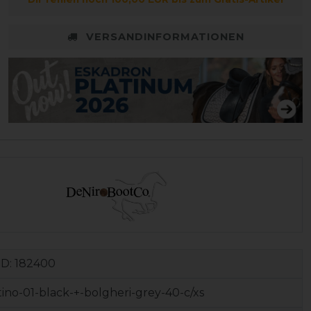
VERSANDINFORMATIONEN
ID:
182400
tino-01-black-+-bolgheri-grey-40-c/xs