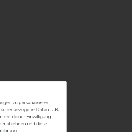
igen zu personalisieren,
personenbezogene Daten (z.B.
 mit deiner Einwilligung
der ablehnen und diese
rklärung
.