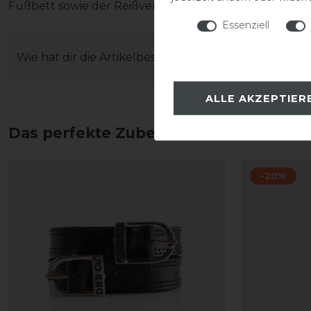
Fußbett sowie der Reißverschluss unversehrt bleiben
Essenziell
Wie hat dir die Artikelbeschreibung gefallen?
ALLE AKZEPTIER
Das perfekte Zubehör für dich
-20%