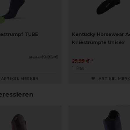
r
iestrumpf TUBE
Kentucky Horsewear Ac
Kniestrümpfe Unisex
statt 19,95 €
29,99 € *
1
Paar
ARTIKEL MERKEN
ARTIKEL MER
eressieren