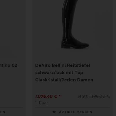
ntino 02
DeNiro Bellini Reitstiefel
schwarz/lack mit Top
Glaskristall/Perlen Damen
1.076,40 € *
statt 1.196,00 €
1
Paar
KEN
ARTIKEL MERKEN