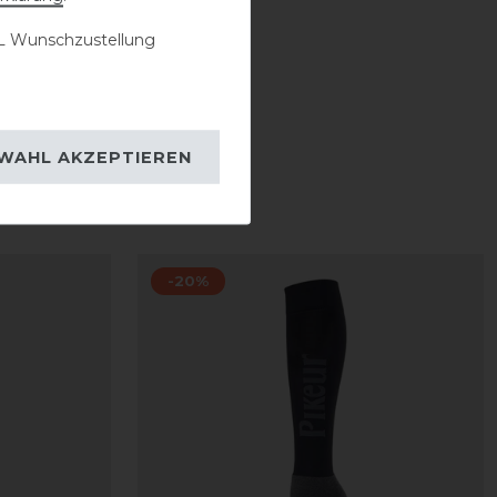
 Wunschzustellung
WAHL AKZEPTIEREN
-20%