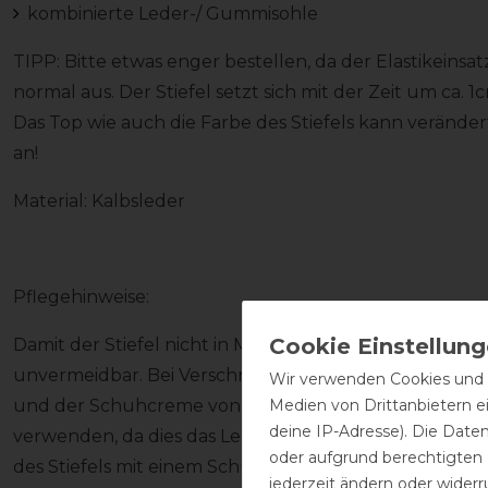
kombinierte Leder-/ Gummisohle
TIPP: Bitte etwas enger bestellen, da der Elastikeinsa
normal aus. Der Stiefel setzt sich mit der Zeit um ca. 1
Das Top wie auch die Farbe des Stiefels kann verände
an!
Material: Kalbsleder
Pflegehinweise:
Damit der Stiefel nicht in Mitleidenschaft gezogen wir
unvermeidbar. Bei Verschmutzung den Stiefel zeitna
Wir verwenden Cookies und ä
Medien von Drittanbietern e
und der Schuhcreme von DeNiro pflegen (Achtung! Kei
deine IP-Adresse). Die Date
verwenden, da dies das Leder austrocknen lässt). Wei
oder aufgrund berechtigten
des Stiefels mit einem Schuhlöffel und das Ausziehen 
jederzeit ändern oder widerr