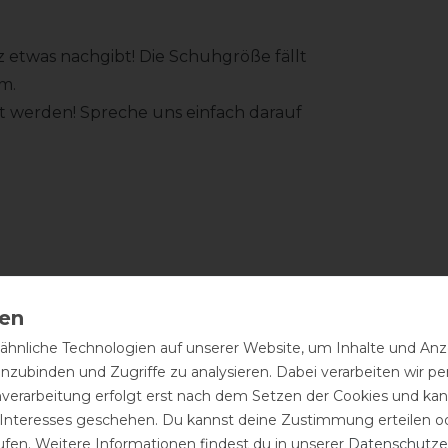
tz etwas nachgibt! Die Schuhgröße fällt
cm.
rt werden! Spreche uns einfach darauf
d, ist eine regelmäßige Pflege
h mit einem feuchten Tuch abwischen
hnliche Technologien auf unserer Website, um Inhalte und Anze
inzubinden und Zugriffe zu analysieren. Dabei verarbeiten wir 
ne Sattelseife für die Reinigung
nverarbeitung erfolgt erst nach dem Setzen der Cookies und kann
terhin empfiehlt DeNiro das Anziehen
 Interesses geschehen. Du kannst deine Zustimmung erteilen o
mit einem Stiefelknecht, damit das
ufen. Weitere Informationen findest du in unserer
Daten­schutz­e