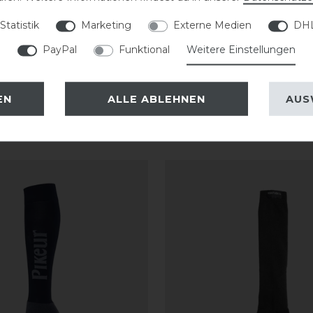
.
Statistik
Marketing
Externe Medien
DHL
PayPal
Funktional
Weitere Einstellungen
EN
ALLE ABLEHNEN
AUS