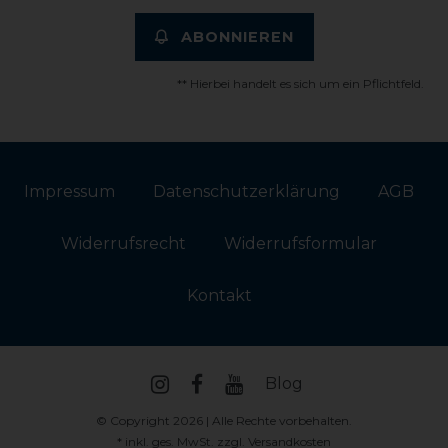
ABONNIEREN
** Hierbei handelt es sich um ein Pflichtfeld.
Impressum
Daten­schutz­erklärung
AGB
Widerrufs­recht
Widerrufs­formular
Kontakt
Blog
© Copyright 2026 | Alle Rechte vorbehalten.
* inkl. ges. MwSt. zzgl.
Versandkosten