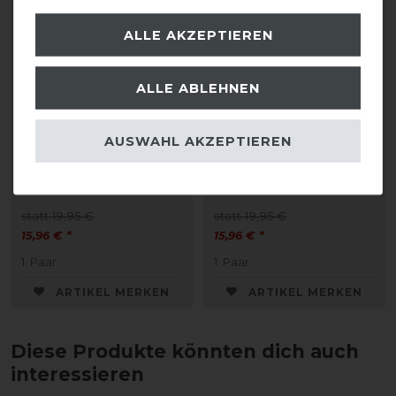
ALLE AKZEPTIEREN
ALLE ABLEHNEN
Bestseller
Bestseller
AUSWAHL AKZEPTIEREN
Pikeur Kniestrumpf
Pikeur Kniestrumpf
TUBE
TUBE
statt 19,95 €
statt 19,95 €
15,96 € *
15,96 € *
1
Paar
1
Paar
ARTIKEL MERKEN
ARTIKEL MERKEN
Diese Produkte könnten dich auch
interessieren