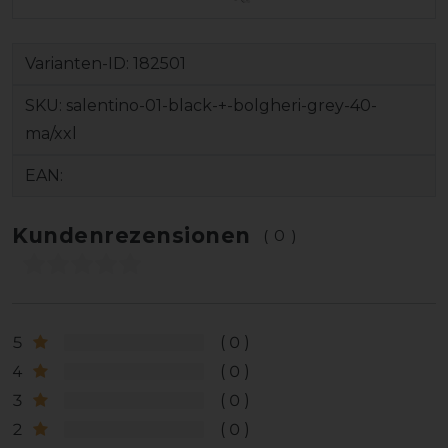
Varianten-ID:
182501
SKU:
salentino-01-black-+-bolgheri-grey-40-
ma/xxl
EAN:
Kundenrezensionen
(0)
5
0
4
0
3
0
2
0