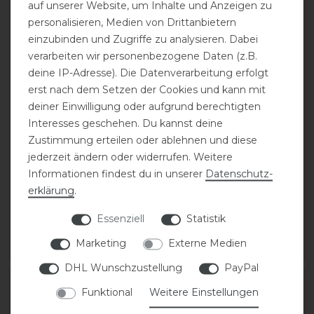
auf unserer Website, um Inhalte und Anzeigen zu
personalisieren, Medien von Drittanbietern
einzubinden und Zugriffe zu analysieren. Dabei
verarbeiten wir personenbezogene Daten (z.B.
deine IP-Adresse). Die Datenverarbeitung erfolgt
erst nach dem Setzen der Cookies und kann mit
deiner Einwilligung oder aufgrund berechtigten
Interesses geschehen. Du kannst deine
DeNiro Sporenriemen
Kentucky Horsewear
Zustimmung erteilen oder ablehnen und diese
Leder
Achilles Gel
jederzeit ändern oder widerrufen. Weitere
Kniestrümpfe Unisex
Informationen findest du in unserer
Daten­schutz­
28,00 € *
erklärung
.
29,99 € *
1
Paar
Essenziell
Statistik
1
Paar
Marketing
Externe Medien
ARTIKEL MERKEN
ARTIKEL MERKEN
DHL Wunschzustellung
PayPal
-20%
-20%
Funktional
Weitere Einstellungen