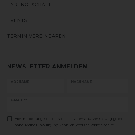
LADENGESCHÄFT
EVENTS
TERMIN VEREINBAREN
NEWSLETTER ANMELDEN
VORNAME
NACHNAME
Newsletter
E-MAIL **
Honig
Hiermit bestätige ich, dass ich die
Daten­schutz­erklärung
gelesen
habe. Meine Einwilligung kann ich jederzeit widerrufen.**