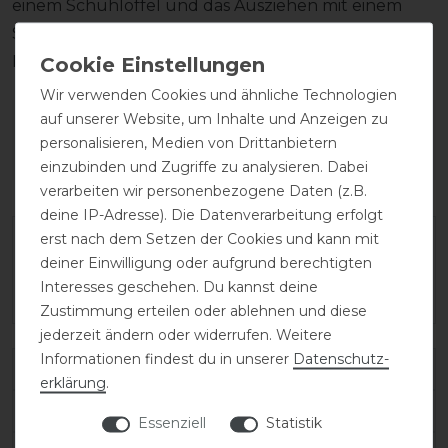
einem Schuhlöffel und das Ausziehen mit einem
Stiefelknecht, damit das Fußbett sowie der
Reißverschluss unversehrt bleiben.
Wir verwenden Cookies und ähnliche Technologien
auf unserer Website, um Inhalte und Anzeigen zu
Wie hat dir die Artikelbeschreibung
personalisieren, Medien von Drittanbietern
gefallen?
einzubinden und Zugriffe zu analysieren. Dabei
verarbeiten wir personenbezogene Daten (z.B.
deine IP-Adresse). Die Datenverarbeitung erfolgt
erst nach dem Setzen der Cookies und kann mit
deiner Einwilligung oder aufgrund berechtigten
Interesses geschehen. Du kannst deine
Zustimmung erteilen oder ablehnen und diese
jederzeit ändern oder widerrufen. Weitere
Informationen findest du in unserer
Daten­schutz­
Varianten-ID:
138082
erklärung
.
SKU:
salentino/02-quick-black/toplucido-34-C/XL
Essenziell
Statistik