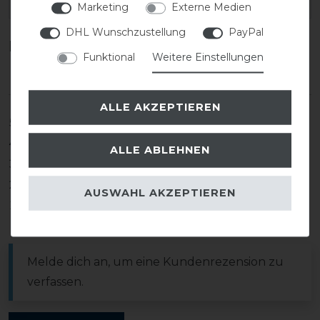
EAN:
Marketing
Externe Medien
DHL Wunschzustellung
PayPal
Kundenrezensionen
(0)
Funktional
Weitere Einstellungen
ALLE AKZEPTIEREN
5
0
4
0
ALLE ABLEHNEN
3
0
2
0
AUSWAHL AKZEPTIEREN
1
0
Melde dich an, um eine Kundenrezension zu
verfassen.