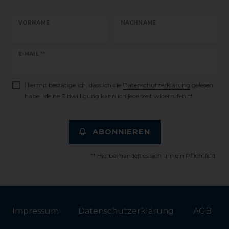
VORNAME
NACHNAME
Newsletter
E-MAIL **
Honig
Hiermit bestätige ich, dass ich die
Daten­schutz­erklärung
gelesen
habe. Meine Einwilligung kann ich jederzeit widerrufen.**
ABONNIEREN
** Hierbei handelt es sich um ein Pflichtfeld.
Impressum
Daten­schutz­erklärung
AGB