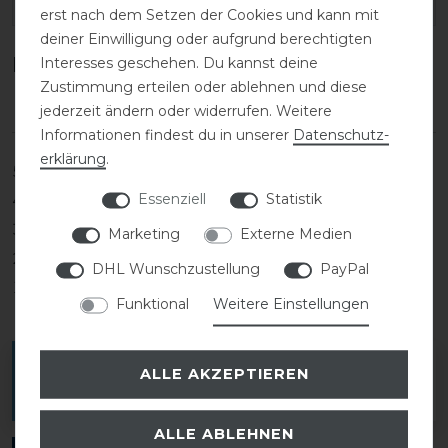
EAN:
erst nach dem Setzen der Cookies und kann mit
deiner Einwilligung oder aufgrund berechtigten
Kundenrezensionen
Interesses geschehen. Du kannst deine
(0)
Zustimmung erteilen oder ablehnen und diese
jederzeit ändern oder widerrufen. Weitere
Informationen findest du in unserer
Daten­schutz­
erklärung
.
5
0
Essenziell
Statistik
4
0
3
0
Marketing
Externe Medien
2
0
DHL Wunschzustellung
PayPal
1
0
Funktional
Weitere Einstellungen
Melde dich an, um eine Kundenrezension zu
ALLE AKZEPTIEREN
verfassen.
ALLE ABLEHNEN