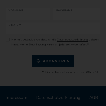
VORNAME
NACHNAME
Newsletter
E-MAIL **
Honig
Hiermit bestätige ich, dass ich die
Daten­schutz­erklärung
gelesen
habe. Meine Einwilligung kann ich jederzeit widerrufen.**
ABONNIEREN
** Hierbei handelt es sich um ein Pflichtfeld.
Impressum
Daten­schutz­erklärung
AGB